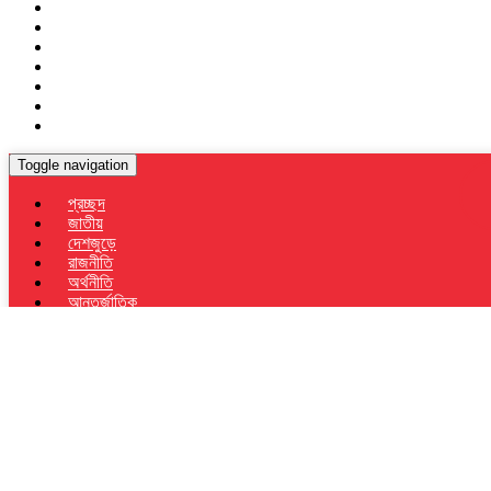
Toggle navigation
প্রচ্ছদ
জাতীয়
দেশজুড়ে
রাজনীতি
অর্থনীতি
আন্তর্জাতিক
ইসলামিক কলাম
বিনোদন
জীবনযাপন
স্বাস্থ্য
চাকরি
বরিশাল
পটুয়াখালী
কলাপাড়া
মহিপুর