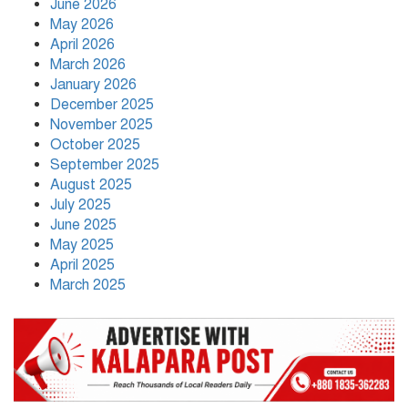
June 2026
অতিরিক্ত কীটনাশকের ব্যবহার: হারিয়ে যাচ্ছে
May 2026
জাতীয় পাখি দোয়েল, নীরব বিপদের মুখে
প্রকৃতি
April 2026
March 2026
January 2026
December 2025
November 2025
October 2025
বাংলা, ইংরেজি ও গণিতে কোনো শিক্ষার্থী যেন
September 2025
পিছিয়ে না থাকে: শিক্ষকদের দায়িত্বশীল
August 2025
ভূমিকার নির্দেশ
July 2025
June 2025
May 2025
April 2025
March 2025
যে তিন শর্তে লাইসেন্স ফিরে পেল আদ্-দ্বীন
হাসপাতাল,৪৫ দিন পরে চিকিৎসা সেবা শুরু
মঙ্গলবার হতে