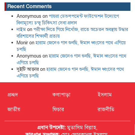
Recent Comments
বাংলাদেশের বাজারের ৩৪ টুথপেস্টের
২৬টিতে মাইক্রোপ্লাস্টিক, উদ্বেগ বাড়াচ্ছে
Anonymous
on
পায়রা ডেভলপমেন্ট ফাউন্ডেশন উদ্যোগে
গবেষণা
বিনামূল্যে চক্ষু চিকিৎসা সেবা প্রদান
নাইম
on
পরীক্ষা দিতে গিয়ে নিখোঁজ, রাতে অচেতন অবস্থায় উদ্ধার
বরিশালের শিক্ষার্থী প্রত্যয়
Monir
on
হারাম জেনেও গান শুনছি, ঈমান ধ্বংসের পথে এগিয়ে
চলছি
Anonymous
on
হারাম জেনেও গান শুনছি, ঈমান ধ্বংসের পথে
নতুন নেতৃত্বে পায়রাঃ সভাপতি মোঃ রফিকুল,
সাধারণ সম্পাদক দ্বীপ ঢালী
এগিয়ে চলছি
সুইটি আক্তার
on
হারাম জেনেও গান শুনছি, ঈমান ধ্বংসের পথে
এগিয়ে চলছি
প্রচ্ছদ
কলাপাড়া
ইসলাম
কলাপাড়া সাংবাদিক ইউনিয়নের
জাতীয়
ফিচার
রাজনীতি
২০২৬-২০২৭ কমিটি গঠন
প্রধান উপদেষ্টা:
মুতাসিম বিল্লাহ,
ভারপ্রাপ্ত সম্পাদক:
মোঃ ফোরকানুল ইসলাম,