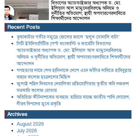
বিভাগের অ্যাডভাইজার অধ্যাপক ড. মো.
ইলিয়াস আল মামুনেরবিরুদ্ধে অনিয়ম ও
দুর্নীতির অভিযোগ; স্থায়ী অপসারণেরদাবিতে
শিক্ষার্থীদের আন্দোলন
Recent Posts
কুয়াকাটার গভীর সমুদ্রে জেলের জালে ‘হলুদ সোনালি বাটা’
সিটি ইউনিভার্সিটির গেস্ট ফ্যাকাল্টি ও ফার্মেসি বিভাগের
গণহত্যার দায়ে শেখ হাসিনাকে দেশে এনে
অ্যাডভাইজার অধ্যাপক ড. মো. ইলিয়াস আল মামুনেরবিরুদ্ধে
ফাঁসির দাবিতে হাবিবুল্লাহ বাহার কলেজ
ছাত্রদলের মিছিল
অনিয়ম ও দুর্নীতির অভিযোগ; স্থায়ী অপসারণেরদাবিতে শিক্ষার্থীদের
আন্দোলন
গণহত্যার দায়ে শেখ হাসিনাকে দেশে এনে ফাঁসির দাবিতে হাবিবুল্লাহ
বাহার কলেজ ছাত্রদলের মিছিল
জুলাই শহিদ দিবসের দেয়ালিকা প্রতিযোগিতায় তৃতীয় কবি নজরুল
সরকারি কলেজ রোভার
জুলাই শহিদ দিবসের দেয়ালিকা প্রতিযোগিতায়
অতিরিক্ত কীটনাশকের ব্যবহার: হারিয়ে যাচ্ছে জাতীয় পাখি দোয়েল,
তৃতীয় কবি নজরুল সরকারি কলেজ রোভার
নীরব বিপদের মুখে প্রকৃতি
Archives
August 2026
July 2026