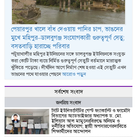
পেয়ারপুর খালে বাঁধ দেওয়ায় পানির চাপ, ভাঙনের
মুখে মহিপুর–ডালবুগঞ্জ সংযোগকারী গুরুত্বপূর্ণ সেতু;
বসতবাড়ি হারাচ্ছে পরিবার
পটুয়াখালীর মহিপুর ইউনিয়নের সঙ্গে ডালবুগঞ্জ ইউনিয়নকে সংযুক্ত
করা কোটি টাকা ব্যয়ে নির্মিত গুরুত্বপূর্ণ সেতুটি বর্তমানে মারাত্মক
ঝুঁকিতে পড়েছে। দীর্ঘদিন আগে নির্মাণ শেষ হওয়া এই সেতুটি এখন
ভাঙনের পথে যাওয়ার পেছনে
আরোও পড়ুন
সর্বশেষ সংবাদ
জনপ্রিয় সংবাদ
সিটি ইউনিভার্সিটির গেস্ট ফ্যাকাল্টি ও ফার্মেসি
বিভাগের অ্যাডভাইজার অধ্যাপক ড. মো.
ইলিয়াস আল মামুনেরবিরুদ্ধে অনিয়ম ও
দুর্নীতির অভিযোগ; স্থায়ী অপসারণেরদাবিতে
শিক্ষার্থীদের আন্দোলন