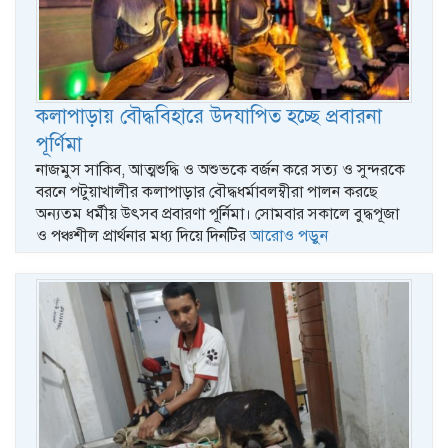
কলাপাড়ায় বৌদ্ধবিহারে উদযাপিত হচ্ছে প্রবারনা
পূর্ণিমা
নাজমুস সাকিব, আত্মশুদ্ধি ও অশুভকে বর্জন করে সত্য ও সুন্দরকে
বরনে পটুয়াখালীর কলাপাড়ার বৌদ্ধধর্মাবলম্বীরা পালন করছে
অন্যতম ধর্মীয় উৎসব প্রবারণা পূর্নিমা। সোমবার সকালে বুদ্ধপূজা
ও পঞ্চশীল প্রার্থনার মধ্য দিয়ে দিনটির
আরোও পড়ুন