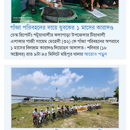
গাঁজা পরিবহনের দায়ে যুবকের ১ মাসের কারাদণ্ড
ডেস্ক রিপোর্টঃ পটুয়াখালীর কলাপাড়া উপজেলার টিয়াখালী
এলাকার গাজী সায়েম মেহেদী (৩২) কে গাঁজা পরিবহনের অপরাধে
১ মাসের বিনাশ্রম কারাদণ্ড দিয়েছেন আদালত। শনিবার (১৮
অক্টোবর) রাত ৯টা ৪৫ মিনিটে মহিপুর থানার
আরোও পড়ুন