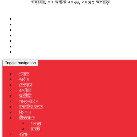
শুক্রবার, ০৭ অগাস্ট ২০২৬, ০৯:৫৫ অপরাহ্ন
Toggle navigation
প্রচ্ছদ
জাতীয়
দেশজুড়ে
রাজনীতি
অর্থনীতি
আন্তর্জাতিক
ইসলামিক কলাম
বিনোদন
জীবনযাপন
স্বাস্থ্য
চাকরি
বরিশাল