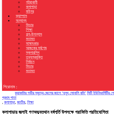
পটুয়াখালী
কলাপাড়া
মহিপুর
ক্যাম্পাস
অন্যান্য
ফিচার
শিক্ষা
গল্প-উপন্যাস
মতামত
সাক্ষাৎকার
আজকের সর্বশেষ
স্কলারশিপ
তথ্যপ্রযুক্তি
নির্বাচন
ফিচার
মতামত
শিরোনাম :
কুয়াকাটার গভীর সমুদ্রে জেলের জালে ‘হলুদ সোনালি বাটা’
সিটি ইউনিভার্সিটির গেস্ট ফ্য
প্রথম পাতা
,
কলাপাড়া
,
জাতীয়
,
শিক্ষা
কলাপাড়ায় জুলাই গণঅভ্যুত্থান বর্ষপূর্তি উপলক্ষে গ্রাফিতি প্রতিযোগিতা