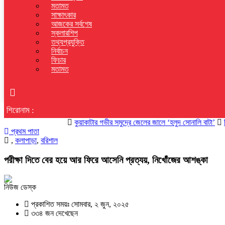
মতামত
সাক্ষাৎকার
আজকের সর্বশেষ
স্কলারশিপ
তথ্যপ্রযুক্তি
নির্বাচন
ফিচার
মতামত
শিরোনাম :
কুয়াকাটার গভীর সমুদ্রে জেলের জালে ‘হলুদ সোনালি বাটা’
সিটি ইউন
প্রথম পাতা
,
কলাপাড়া
,
বরিশাল
পরীক্ষা দিতে বের হয়ে আর ফিরে আসেনি প্রত্যয়, নিখোঁজের আশঙ্কা
নিউজ ডেস্ক
প্রকাশিত সময়ঃ সোমবার, ২ জুন, ২০২৫
৩৩৪ জন দেখেছেন