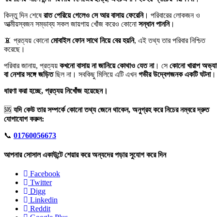
কিন্তু দিন শেষে
রাত পেরিয়ে গেলেও সে আর বাসায় ফেরেনি
। পরিবারের লোকজন ও
আত্মীয়স্বজন সম্ভাব্য সকল জায়গায় খোঁজ করেও কোনো
সন্ধান পাননি
।
📵 প্রত্যয় কোনো
মোবাইল ফোন সাথে নিয়ে বের হয়নি
, এই তথ্য তার পরিবার নিশ্চিত
করেছে।
পরিবার জানায়, প্রত্যয়
কখনো বাসায় না জানিয়ে কোথাও যেত না
। সে
কোনো খারাপ অভ্য
বা নেশার সঙ্গে জড়িত
ছিল না। সবকিছু মিলিয়ে এটি এখন
গভীর উদ্বেগজনক একটি ঘটনা
।
ধারণা করা হচ্ছে, প্রত্যয় নিখোঁজ হয়েছেন।
🆘
যদি কেউ তার সম্পর্কে কোনো তথ্য জেনে থাকেন, অনুগ্রহ করে নিচের নম্বরে দ্রুত
যোগাযোগ করুন:
📞
01760056673
আপনার সোসাল একাউন্টে শেয়ার করে অন্যদের পড়ার সুযোগ করে দিন
Facebook
Twitter
Digg
Linkedin
Reddit