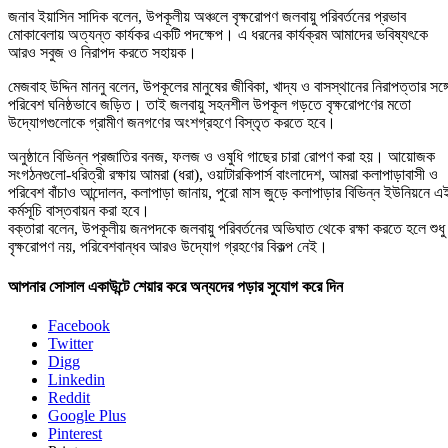
জনাব ইয়াসিন সাদিক বলেন, উপকূলীয় অঞ্চলে বৃক্ষরোপণ জলবায়ু পরিবর্তনের প্রভাব
মোকাবেলায় অত্যন্ত কার্যকর একটি পদক্ষেপ। এ ধরনের কার্যক্রম আমাদের ভবিষ্যৎকে
আরও সবুজ ও নিরাপদ করতে সহায়ক।
মেজবাহ উদ্দিন মাননু বলেন, উপকূলের মানুষের জীবিকা, খাদ্য ও বাসস্থানের নিরাপত্তার সঙ্গ
পরিবেশ ঘনিষ্ঠভাবে জড়িত। তাই জলবায়ু সহনশীল উপকূল গড়তে বৃক্ষরোপণের মতো
উদ্যোগগুলোকে গ্রামীণ জনগণের অংশগ্রহণে বিস্তৃত করতে হবে।
অনুষ্ঠানে বিভিন্ন প্রজাতির বনজ, ফলজ ও ওষুধি গাছের চারা রোপণ করা হয়। আয়োজক
সংগঠনগুলো-ধরিত্রী রক্ষায় আমরা (ধরা), ওয়াটারকিপার্স বাংলাদেশ, আমরা কলাপাড়াবাসী ও
পরিবেশ বাঁচাও আন্দোলন, কলাপাড়া জানায়, পুরো মাস জুড়ে কলাপাড়ার বিভিন্ন ইউনিয়নে এ
কর্মসূচি বাস্তবায়ন করা হবে।
বক্তারা বলেন, উপকূলীয় জনপদকে জলবায়ু পরিবর্তনের অভিঘাত থেকে রক্ষা করতে হলে শুধু
বৃক্ষরোপণ নয়, পরিবেশবান্ধব আরও উদ্যোগ গ্রহণের বিকল্প নেই।
আপনার সোসাল একাউন্টে শেয়ার করে অন্যদের পড়ার সুযোগ করে দিন
Facebook
Twitter
Digg
Linkedin
Reddit
Google Plus
Pinterest