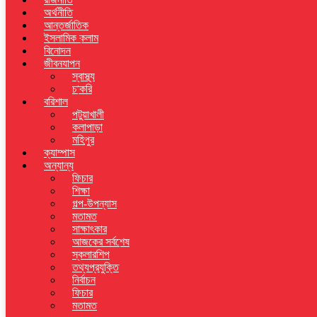
অর্থনীতি
আন্তর্জাতিক
ইসলামিক কলাম
বিনোদন
জীবনযাপন
স্বাস্থ্য
চাকরি
বরিশাল
পটুয়াখালী
কলাপাড়া
মহিপুর
ক্যাম্পাস
অন্যান্য
ফিচার
শিক্ষা
গল্প-উপন্যাস
মতামত
সাক্ষাৎকার
আজকের সর্বশেষ
স্কলারশিপ
তথ্যপ্রযুক্তি
নির্বাচন
ফিচার
মতামত