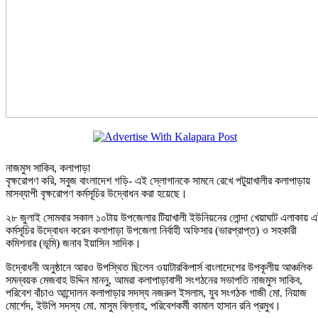
নাজমুস সাকিব, কলাপাড়া
বৃক্ষরোপণ করি, সবুজ বাংলাদেশ গড়ি- এই স্লোগানকে সামনে রেখে পটুয়াখালীর কলাপাড়ায়
মাসব্যাপী বৃক্ষরোপণ কর্মসূচির উদ্বোধন করা হয়েছে।
২৮ জুলাই সোমবার সকাল ১০টায় উপজেলার টিয়াখালী ইউনিয়নের লোন্দা খেয়াঘাট এলাকায় 
কর্মসূচির উদ্বোধন করেন কলাপাড়া উপজেলা নির্বাহী অফিসার (ভারপ্রাপ্ত) ও সহকারী
কমিশনার (ভূমি) জনাব ইয়াসিন সাদিক।
উদ্বোধনী অনুষ্ঠানে আরও উপস্থিত ছিলেন ওয়াটারকিপার্স বাংলাদেশের উপকূলীয় আঞ্চলিক
সমন্বয়ক মেজবাহ উদ্দিন মাননু, আমরা কলাপাড়াবাসী সংগঠনের সভাপতি নাজমুস সাকিব,
পরিবেশ বাঁচাও আন্দোলন কলাপাড়ার সদস্য নজরুল ইসলাম, যুব সংগঠক গাজী মো. নিয়াজ
মোর্শেদ, ইউপি সদস্য মো. মাসুম বিল্লাহ, পরিবেশকর্মী কামাল হাসান রনি প্রমুখ।