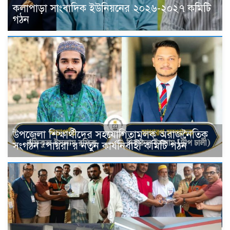
কলাপাড়া সাংবাদিক ইউনিয়নের ২০২৬-২০২৭ কমিটি
গঠন
উপজেলা শিক্ষার্থীদের সহযোগিতামূলক অরাজনৈতিক
সংগঠন ‘পায়রা’র নতুন কার্যনির্বাহী কমিটি গঠন