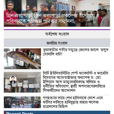
গ্রিন কলাপাড়া ক্লিন কলাপাড়া প্রকল্পের উদ্যোগে ৪
পরিবারকে পরিচ্ছন্ন পরিবার সম্মাননা
সর্বশেষ সংবাদ
জনপ্রিয় সংবাদ
কুয়াকাটার গভীর সমুদ্রে জেলের জালে ‘হলুদ
সোনালি বাটা’
সিটি ইউনিভার্সিটির গেস্ট ফ্যাকাল্টি ও ফার্মেসি
বিভাগের অ্যাডভাইজার অধ্যাপক ড. মো.
ইলিয়াস আল মামুনেরবিরুদ্ধে অনিয়ম ও
দুর্নীতির অভিযোগ; স্থায়ী অপসারণেরদাবিতে
শিক্ষার্থীদের আন্দোলন
গণহত্যার দায়ে শেখ হাসিনাকে দেশে এনে
ফাঁসির দাবিতে হাবিবুল্লাহ বাহার কলেজ
ছাত্রদলের মিছিল