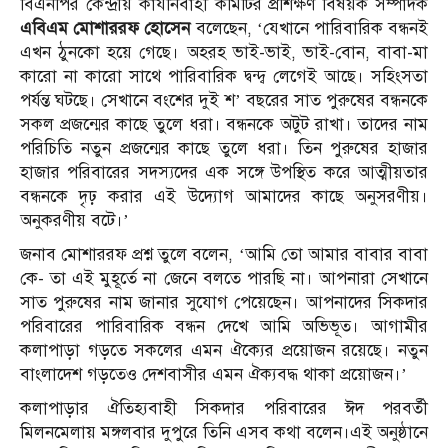
বিএনপির কেন্দ্রীয় কার্যনির্বাহী কমিটির প্রশিক্ষণ বিষয়ক সম্পাদক
এবিএম মোশাররফ হোসেন
বলেছেন, ‘যেখানে পারিবারিক বন্ধনই
এখন ঠুনকো হয়ে গেছে। অহরহ ভাই-ভাই, ভাই-বোন, বাবা-মা
কারো না কারো সাথে পারিবারিক দ্বন্দ্ব লেগেই আছে। সহিংসতা
পর্যন্ত ঘটছে। সেখানে বংশের দুই শ’ বছরের সাত পুরুষের বন্ধনকে
সকল প্রজন্মের কাছে তুলে ধরা। বন্ধনকে অটুট রাখা। তাদের নাম
পরিচিতি নতুন প্রজন্মের কাছে তুলে ধরা। তিন পুরুষের হাজার
হাজার পরিবারের সদস্যদের এক সঙ্গে উপস্থিত করে আত্মীয়তার
বন্ধনকে দৃঢ় করার এই উদ্যোগ আমাদের কাছে অনুসরণীয়।
অনুকরণীয় বটে।’
জনাব মোশাররফ প্রশ্ন তুলে বলেন, ‘আমি তো আমার বাবার বাবা
কে- তা এই মুহূর্তে না জেনে বলতে পারছি না। আপনারা সেখানে
সাত পুরুষের নাম জানার সুযোগ পেয়েছেন। আপনাদের সিকদার
পরিবারের পারিবারিক বন্ধন দেখে আমি অভিভূত। আগামীর
কলাপাড়া গড়তে সকলের এমন ঐক্যের প্রয়োজন রয়েছে। নতুন
বাংলাদেশ গড়তেও দেশবাসীর এমন ঐক্যবদ্ধ থাকা প্রয়োজন।’
কলাপাড়ার ঐতিহ্যবাহী সিকদার পরিবারের ঈদ পরবর্তী
মিলনমেলায় মঙ্গলবার দুপুরে তিনি এসব কথা বলেন।এই অনুষ্ঠানে