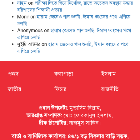
নাইম
on
পরীক্ষা দিতে গিয়ে নিখোঁজ, রাতে অচেতন অবস্থায় উদ্ধার
বরিশালের শিক্ষার্থী প্রত্যয়
Monir
on
হারাম জেনেও গান শুনছি, ঈমান ধ্বংসের পথে এগিয়ে
চলছি
Anonymous
on
হারাম জেনেও গান শুনছি, ঈমান ধ্বংসের পথে
এগিয়ে চলছি
সুইটি আক্তার
on
হারাম জেনেও গান শুনছি, ঈমান ধ্বংসের পথে
এগিয়ে চলছি
প্রচ্ছদ
কলাপাড়া
ইসলাম
জাতীয়
ফিচার
রাজনীতি
প্রধান উপদেষ্টা:
মুতাসিম বিল্লাহ,
ভারপ্রাপ্ত সম্পাদক:
মোঃ ফোরকানুল ইসলাম,
চীফ রিপোর্টার:
নাজমুস সাকিব।
বার্তা ও বাণিজ্যিক কার্যালয়: ৪৬/১ বড় সিকদার বাড়ি সড়ক,