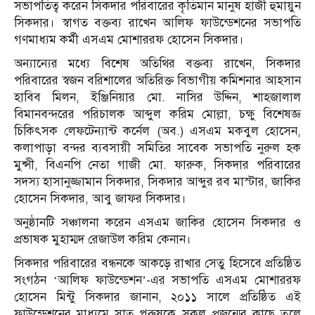
সভাপতিত্ব করেন সিকদার পরিবারের কৃতিমান মানুষ হাজী হুমায়ুন
সিকদার। স্বাগত বক্তব্য রাখেন আলিফ ফাউন্ডেশনের সভাপতি
গণমাধ্যম কর্মী এসএম মোশাররফ হোসেন সিকদার।
অন্যান্যের মধ্যে বিশেষ অতিথির বক্তব্য রাখেন, সিকদার
পরিবারের স্বজন বরিশালের অতিরিক্ত বিভাগীয় কমিশনার আহসান
হাবিব মিলন, ইঞ্জিনিয়ার মো. নাসির উদ্দিন, শাহজালাল
বিমানবন্দরের পরিচালক আব্দুল করিম মোল্লা, চক্ষু বিশেষজ্ঞ
চিকিৎসক লেফটেন্যান্ট কর্নেল (অব.) এসএম মকবুল হোসেন,
কলাপাড়া বন্দর ব্যবসায়ী সমিতির সাবেক সভাপতি নুরুল হক
মুন্সী, বিএনপি নেতা গাজী মো. ফারুক, সিকদার পরিবারের
সদস্য হাসানুজ্জামান সিকদার, সিকদার আব্দুর রব মাস্টার, জাকির
হোসেন সিকদার, আবু জাফর সিকদার।
অনুষ্ঠানটি সঞ্চালনা করেন এসএম জাকির হোসেন সিকদার ও
প্রভাষক মুহাম্মদ রেজাউল করিম কেনান।
সিকদার পরিবারের বন্ধনকে আকড়ে রাখার সেতু হিসেবে প্রতিষ্ঠিত
সংগঠন ‘আলিফ ফাউন্ডেশন’-এর সভাপতি এসএম মোশাররফ
হোসেন মিন্টু সিকদার জানান, ২০১১ সালে প্রতিষ্ঠিত এই
ফাউন্ডেশনের মাধ্যমে সাত পুরুষকে সকল প্রজন্মের কাছে তুলে