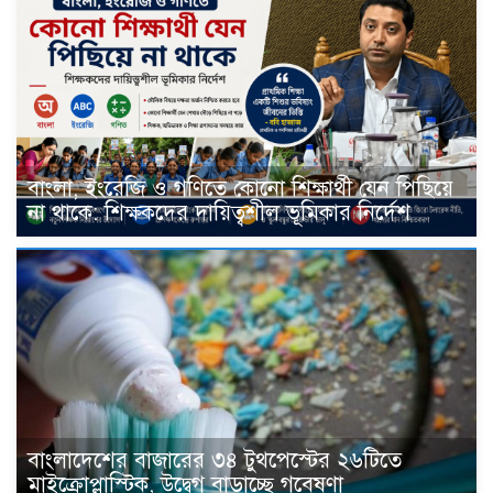
বাংলা, ইংরেজি ও গণিতে কোনো শিক্ষার্থী যেন পিছিয়ে
না থাকে: শিক্ষকদের দায়িত্বশীল ভূমিকার নির্দেশ
বাংলাদেশের বাজারের ৩৪ টুথপেস্টের ২৬টিতে
মাইক্রোপ্লাস্টিক, উদ্বেগ বাড়াচ্ছে গবেষণা