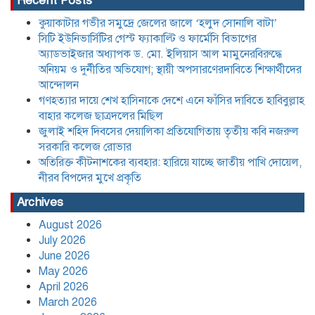
Recent Posts
জুলাই শহিদ দিবসের দেয়ালিকা প্রতিযোগিতায়
কুয়াকাটার গভীর সমুদ্রে জেলের জালে ‘হলুদ সোনালি বাটা’
তৃতীয় কবি নজরুল সরকারি কলেজ রোভার
সিটি ইউনিভার্সিটির গেস্ট ফ্যাকাল্টি ও ফার্মেসি বিভাগের
অ্যাডভাইজার অধ্যাপক ড. মো. ইলিয়াস আল মামুনেরবিরুদ্ধে
অনিয়ম ও দুর্নীতির অভিযোগ; স্থায়ী অপসারণেরদাবিতে শিক্ষার্থীদের
আন্দোলন
অতিরিক্ত কীটনাশকের ব্যবহার: হারিয়ে যাচ্ছে
জাতীয় পাখি দোয়েল, নীরব বিপদের মুখে
গণহত্যার দায়ে শেখ হাসিনাকে দেশে এনে ফাঁসির দাবিতে হাবিবুল্লাহ
প্রকৃতি
বাহার কলেজ ছাত্রদলের মিছিল
জুলাই শহিদ দিবসের দেয়ালিকা প্রতিযোগিতায় তৃতীয় কবি নজরুল
সরকারি কলেজ রোভার
বাংলা, ইংরেজি ও গণিতে কোনো শিক্ষার্থী যেন
পিছিয়ে না থাকে: শিক্ষকদের দায়িত্বশীল
অতিরিক্ত কীটনাশকের ব্যবহার: হারিয়ে যাচ্ছে জাতীয় পাখি দোয়েল,
ভূমিকার নির্দেশ
নীরব বিপদের মুখে প্রকৃতি
Archives
যে তিন শর্তে লাইসেন্স ফিরে পেল আদ্-দ্বীন
August 2026
হাসপাতাল,৪৫ দিন পরে চিকিৎসা সেবা শুরু
মঙ্গলবার হতে
July 2026
June 2026
May 2026
বাংলাদেশের বাজারের ৩৪ টুথপেস্টের
April 2026
২৬টিতে মাইক্রোপ্লাস্টিক, উদ্বেগ বাড়াচ্ছে
March 2026
গবেষণা