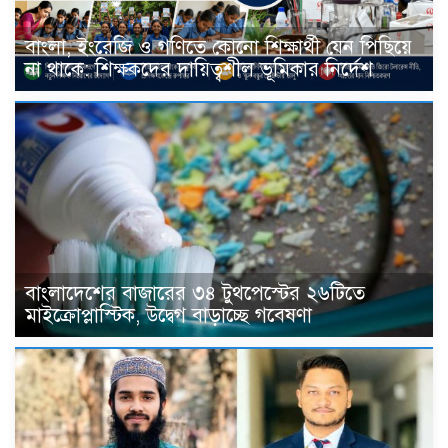
বাংলা, ইংরেজি ও গণিতে কোনো শিক্ষার্থী যেন পিছিয়ে
না থাকে: শিক্ষকদের দায়িত্বশীল ভূমিকার নির্দেশ
বাংলাদেশের বাজারের ৩৪ টুথপেস্টের ২৬টিতে
মাইক্রোপ্লাস্টিক, উদ্বেগ বাড়াচ্ছে গবেষণা