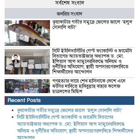
সর্বশেষ সংবাদ
জনপ্রিয় সংবাদ
কুয়াকাটার গভীর সমুদ্রে জেলের জালে ‘হলুদ
সোনালি বাটা’
সিটি ইউনিভার্সিটির গেস্ট ফ্যাকাল্টি ও ফার্মেসি
বিভাগের অ্যাডভাইজার অধ্যাপক ড. মো.
ইলিয়াস আল মামুনেরবিরুদ্ধে অনিয়ম ও
দুর্নীতির অভিযোগ; স্থায়ী অপসারণেরদাবিতে
শিক্ষার্থীদের আন্দোলন
গণহত্যার দায়ে শেখ হাসিনাকে দেশে এনে
ফাঁসির দাবিতে হাবিবুল্লাহ বাহার কলেজ
ছাত্রদলের মিছিল
Recent Posts
জুলাই শহিদ দিবসের দেয়ালিকা প্রতিযোগিতায়
কুয়াকাটার গভীর সমুদ্রে জেলের জালে ‘হলুদ সোনালি বাটা’
তৃতীয় কবি নজরুল সরকারি কলেজ রোভার
সিটি ইউনিভার্সিটির গেস্ট ফ্যাকাল্টি ও ফার্মেসি বিভাগের
অ্যাডভাইজার অধ্যাপক ড. মো. ইলিয়াস আল মামুনেরবিরুদ্ধে
অনিয়ম ও দুর্নীতির অভিযোগ; স্থায়ী অপসারণেরদাবিতে শিক্ষার্থীদের
আন্দোলন
অতিরিক্ত কীটনাশকের ব্যবহার: হারিয়ে যাচ্ছে