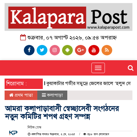
শুক্রবার, ০৭ অগাস্ট ২০২৬, ০৯:৫৪ অপরাহ্ন
Toggle
navigation
শিরোনাম :
কুয়াকাটার গভীর সমুদ্রে জেলের জালে ‘হলুদ সোনালি বাটা
প্রথম পাতা
কলাপাড়া
আমরা কলাপাড়াবাসী স্বেচ্ছাসেবী সংগঠনের
নতুন কমিটির শপথ গ্রহণ সম্পন্ন
নিউজ ডেস্ক
প্রকাশিত সময়ঃ শুক্রবার, ২ মে, ২০২৫
৩১৮ জন দেখেছেন