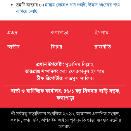
সুইটি আক্তার
on
হারাম জেনেও গান শুনছি, ঈমান ধ্বংসের পথে
এগিয়ে চলছি
প্রচ্ছদ
কলাপাড়া
ইসলাম
জাতীয়
ফিচার
রাজনীতি
প্রধান উপদেষ্টা:
মুতাসিম বিল্লাহ,
ভারপ্রাপ্ত সম্পাদক:
মোঃ ফোরকানুল ইসলাম,
চীফ রিপোর্টার:
নাজমুস সাকিব।
বার্তা ও বাণিজ্যিক কার্যালয়: ৪৬/১ বড় সিকদার বাড়ি সড়ক,
কলাপাড়া
© সর্বস্বত্ব স্বত্বাধিকার সংরক্ষিত ২০২৬, আমাদের প্রকাশিত সংবাদ,
কলাম, তথ্য, ছবি, কপিরাইট আইনে পূর্বানুমতি ছাড়া ব্যবহার দণ্ডনীয়
অপরাধ।