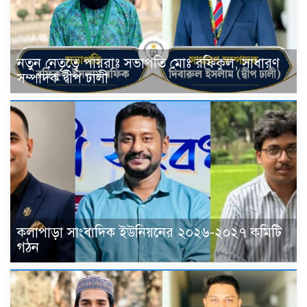
নতুন নেতৃত্বে পায়রাঃ সভাপতি মোঃ রফিকুল, সাধারণ
সম্পাদক দ্বীপ ঢালী
কলাপাড়া সাংবাদিক ইউনিয়নের ২০২৬-২০২৭ কমিটি
গঠন