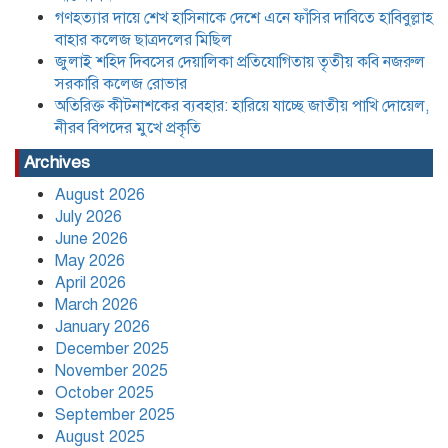
জাতীয় পাখি দোয়েল, নীরব বিপদের মুখে
গণহত্যার দায়ে শেখ হাসিনাকে দেশে এনে ফাঁসির দাবিতে হাবিবুল্লাহ
প্রকৃতি
বাহার কলেজ ছাত্রদলের মিছিল
জুলাই শহিদ দিবসের দেয়ালিকা প্রতিযোগিতায় তৃতীয় কবি নজরুল
সরকারি কলেজ রোভার
বাংলা, ইংরেজি ও গণিতে কোনো শিক্ষার্থী যেন
পিছিয়ে না থাকে: শিক্ষকদের দায়িত্বশীল
অতিরিক্ত কীটনাশকের ব্যবহার: হারিয়ে যাচ্ছে জাতীয় পাখি দোয়েল,
ভূমিকার নির্দেশ
নীরব বিপদের মুখে প্রকৃতি
Archives
যে তিন শর্তে লাইসেন্স ফিরে পেল আদ্-দ্বীন
August 2026
হাসপাতাল,৪৫ দিন পরে চিকিৎসা সেবা শুরু
মঙ্গলবার হতে
July 2026
June 2026
May 2026
বাংলাদেশের বাজারের ৩৪ টুথপেস্টের
April 2026
২৬টিতে মাইক্রোপ্লাস্টিক, উদ্বেগ বাড়াচ্ছে
March 2026
গবেষণা
January 2026
December 2025
নতুন নেতৃত্বে পায়রাঃ সভাপতি মোঃ রফিকুল,
November 2025
সাধারণ সম্পাদক দ্বীপ ঢালী
October 2025
September 2025
August 2025