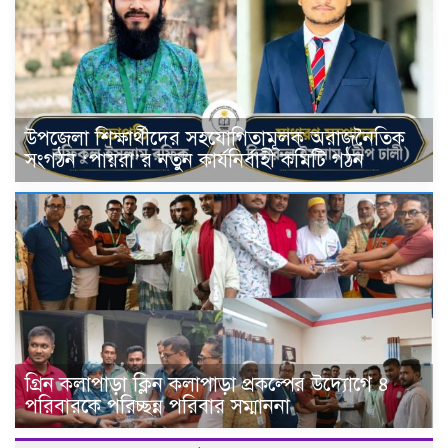
উপজেলা শিক্ষার্থীদের সহযোগিতামূলক অরাজনৈতিক
সংগঠন ‘পায়রা’র নতুন কার্যনির্বাহী কমিটি গঠন
গ্রিন কলাপাড়া ক্লিন কলাপাড়া প্রকল্পের উদ্যোগে ৪
পরিবারকে পরিচ্ছন্ন পরিবার সম্মাননা