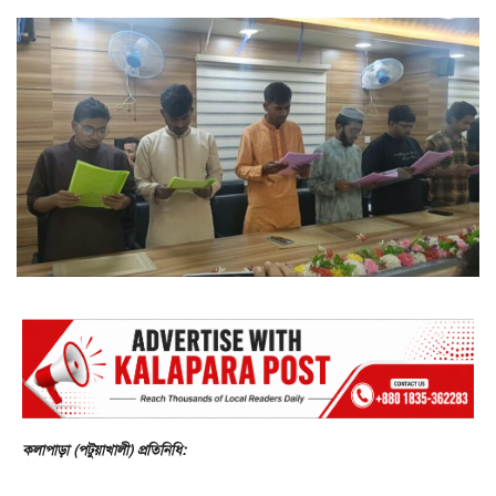
কলাপাড়া (পটুয়াখালী) প্রতিনিধি: