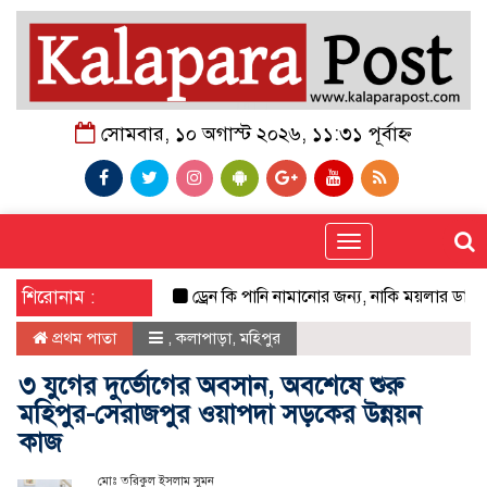
সোমবার, ১০ অগাস্ট ২০২৬, ১১:৩১ পূর্বাহ্ন
Toggle
navigation
শিরোনাম :
ড্রেন কি পানি নামানোর জন্য, নাকি ময়লার ডাস্টবিন?
প্রথম পাতা
,
কলাপাড়া
,
মহিপুর
৩ যুগের দুর্ভোগের অবসান, অবশেষে শুরু
মহিপুর-সেরাজপুর ওয়াপদা সড়কের উন্নয়ন
কাজ
মোঃ তরিকুল ইসলাম সুমন