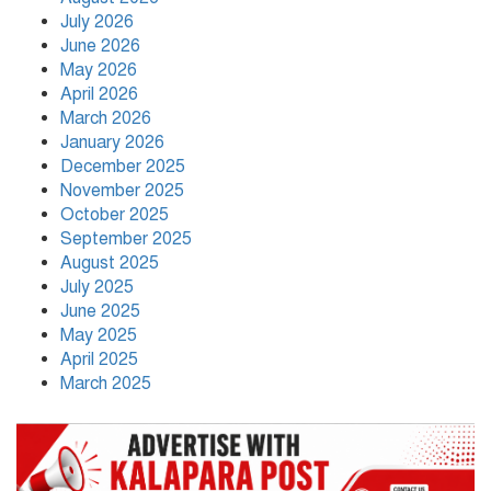
পিছিয়ে না থাকে: শিক্ষকদের দায়িত্বশীল
ভূমিকার নির্দেশ
July 2026
June 2026
May 2026
যে তিন শর্তে লাইসেন্স ফিরে পেল আদ্-দ্বীন
April 2026
হাসপাতাল,৪৫ দিন পরে চিকিৎসা সেবা শুরু
March 2026
মঙ্গলবার হতে
January 2026
December 2025
বাংলাদেশের বাজারের ৩৪ টুথপেস্টের
November 2025
২৬টিতে মাইক্রোপ্লাস্টিক, উদ্বেগ বাড়াচ্ছে
October 2025
গবেষণা
September 2025
August 2025
নতুন নেতৃত্বে পায়রাঃ সভাপতি মোঃ রফিকুল,
July 2025
সাধারণ সম্পাদক দ্বীপ ঢালী
June 2025
May 2025
April 2025
March 2025