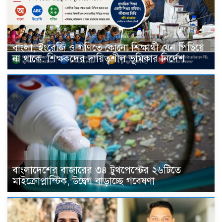
বাংলা, ইংরেজি ও গণিতে কোনো শিক্ষার্থী যেন পিছিয়ে
না থাকে: শিক্ষকদের দায়িত্বশীল ভূমিকার নির্দেশ
বাংলাদেশের বাজারের ৩৪ টুথপেস্টের ২৬টিতে
মাইক্রোপ্লাস্টিক, উদ্বেগ বাড়াচ্ছে গবেষণা