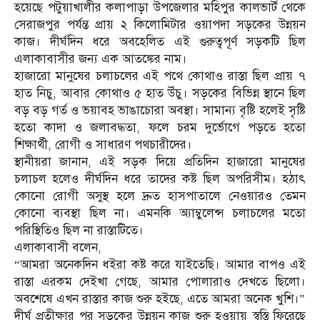
হয়েছে পটুয়াখালীর কলাপাড়া উপজেলার মহিপুর কালভার্ট থেকে
সেরাজপুর পর্যন্ত প্রায় ২ কিলোমিটার ওয়াপদা সড়কের উন্নয়ন
কাজ। দীর্ঘদিন ধরে অবহেলিত এই গুরুত্বপূর্ণ সড়কটি ছিল
এলাকাবাসীর জন্য এক আতঙ্কের নাম।
হাজারো মানুষের চলাচলের এই পথে কোথাও রাস্তা ছিল প্রায় ৭
হাত নিচু, আবার কোথাও ৫ হাত উঁচু। সড়কের বিভিন্ন স্থানে ছিল
বড় বড় গর্ত ও ভয়াবহ ভাঙাচোরা অবস্থা। সামান্য বৃষ্টি হলেই সৃষ্টি
হতো কাদা ও জলাবদ্ধতা, ফলে চরম দুর্ভোগে পড়তে হতো
শিক্ষার্থী, রোগী ও সাধারণ পথচারীদের।
স্থানীয়রা জানান, এই সড়ক দিয়ে প্রতিদিন হাজারো মানুষের
চলাচল হলেও দীর্ঘদিন ধরে তাদের কষ্ট ছিল অপরিসীম। হঠাৎ
কোনো রোগী অসুস্থ হলে দ্রুত হাসপাতালে নেওয়ারও তেমন
কোনো ব্যবস্থা ছিল না। এমনকি অ্যাম্বুলেন্স চলাচলের মতো
পরিস্থিতিও ছিল না রাস্তাটিতে।
এলাকাবাসী বলেন,
“আমরা অনেকদিন ধইরা কষ্ট করে যাইতেছি। আমার বাপও এই
রাস্তা এরকম দেইখা গেছে, আমার পোলারাও দেখতে ছিলো।
অবশেষে এখন রাস্তার কাজ শুরু হইছে, এতে আমরা অনেক খুশি।”
দীর্ঘ প্রতীক্ষার পর সড়কের উন্নয়ন কাজ শুরু হওয়ায় স্বস্তি ফিরেছে