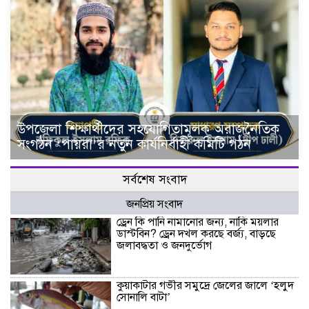
উপজেলা শিক্ষার্থীদের সহযোগিতামূলক অরাজনৈতিক
সংগঠন ‘পায়রা’র নতুন কার্যনির্বাহী কমিটি গঠন
সর্বশেষ সংবাদ
জনপ্রিয় সংবাদ
ড্রেন কি পানি নামানোর জন্য, নাকি ময়লার
ডাস্টবিন? ড্রেন দখল করছে বর্জ্য, বাড়ছে
জলাবদ্ধতা ও জনদুর্ভোগ
কুয়াকাটার গভীর সমুদ্রে জেলের জালে ‘হলুদ
সোনালি বাটা’