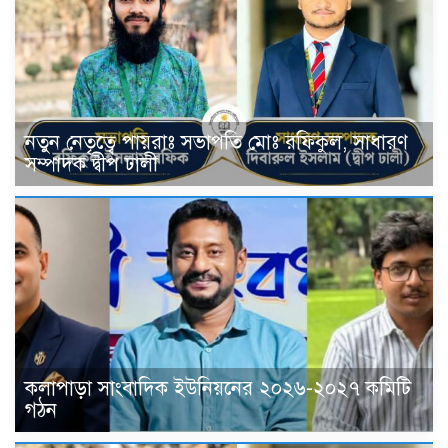
নতুন নেতৃত্বে পায়রাঃ সভাপতি মোঃ রফিকুল, সাধারণ
সম্পাদক দ্বীপ ঢালী
কলাপাড়া সাংবাদিক ইউনিয়নের ২০২৬-২০২৭ কমিটি
গঠন