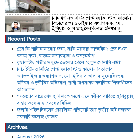
সিটি ইউনিভার্সিটির গেস্ট ফ্যাকাল্টি ও ফার্মেসি
বিভাগের অ্যাডভাইজার অধ্যাপক ড. মো.
ইলিয়াস আল মামুনেরবিরুদ্ধে অনিয়ম ও
দুর্নীতির অভিযোগ; স্থায়ী অপসারণেরদাবিতে
Recent Posts
শিক্ষার্থীদের আন্দোলন
গণহত্যার দায়ে শেখ হাসিনাকে দেশে এনে
ড্রেন কি পানি নামানোর জন্য, নাকি ময়লার ডাস্টবিন? ড্রেন দখল
ফাঁসির দাবিতে হাবিবুল্লাহ বাহার কলেজ
করছে বর্জ্য, বাড়ছে জলাবদ্ধতা ও জনদুর্ভোগ
ছাত্রদলের মিছিল
কুয়াকাটার গভীর সমুদ্রে জেলের জালে ‘হলুদ সোনালি বাটা’
সিটি ইউনিভার্সিটির গেস্ট ফ্যাকাল্টি ও ফার্মেসি বিভাগের
অ্যাডভাইজার অধ্যাপক ড. মো. ইলিয়াস আল মামুনেরবিরুদ্ধে
জুলাই শহিদ দিবসের দেয়ালিকা প্রতিযোগিতায়
তৃতীয় কবি নজরুল সরকারি কলেজ রোভার
অনিয়ম ও দুর্নীতির অভিযোগ; স্থায়ী অপসারণেরদাবিতে শিক্ষার্থীদের
আন্দোলন
গণহত্যার দায়ে শেখ হাসিনাকে দেশে এনে ফাঁসির দাবিতে হাবিবুল্লাহ
বাহার কলেজ ছাত্রদলের মিছিল
অতিরিক্ত কীটনাশকের ব্যবহার: হারিয়ে যাচ্ছে
জাতীয় পাখি দোয়েল, নীরব বিপদের মুখে
জুলাই শহিদ দিবসের দেয়ালিকা প্রতিযোগিতায় তৃতীয় কবি নজরুল
প্রকৃতি
সরকারি কলেজ রোভার
Archives
বাংলা, ইংরেজি ও গণিতে কোনো শিক্ষার্থী যেন
August 2026