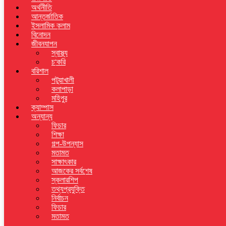
অর্থনীতি
আন্তর্জাতিক
ইসলামিক কলাম
বিনোদন
জীবনযাপন
স্বাস্থ্য
চাকরি
বরিশাল
পটুয়াখালী
কলাপাড়া
মহিপুর
ক্যাম্পাস
অন্যান্য
ফিচার
শিক্ষা
গল্প-উপন্যাস
মতামত
সাক্ষাৎকার
আজকের সর্বশেষ
স্কলারশিপ
তথ্যপ্রযুক্তি
নির্বাচন
ফিচার
মতামত