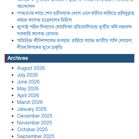
আন্দোলন
অতিরিক্ত কীটনাশকের ব্যবহার: হারিয়ে যাচ্ছে
জাতীয় পাখি দোয়েল, নীরব বিপদের মুখে
গণহত্যার দায়ে শেখ হাসিনাকে দেশে এনে ফাঁসির দাবিতে হাবিবুল্লাহ
প্রকৃতি
বাহার কলেজ ছাত্রদলের মিছিল
জুলাই শহিদ দিবসের দেয়ালিকা প্রতিযোগিতায় তৃতীয় কবি নজরুল
সরকারি কলেজ রোভার
বাংলা, ইংরেজি ও গণিতে কোনো শিক্ষার্থী যেন
পিছিয়ে না থাকে: শিক্ষকদের দায়িত্বশীল
অতিরিক্ত কীটনাশকের ব্যবহার: হারিয়ে যাচ্ছে জাতীয় পাখি দোয়েল,
ভূমিকার নির্দেশ
নীরব বিপদের মুখে প্রকৃতি
Archives
যে তিন শর্তে লাইসেন্স ফিরে পেল আদ্-দ্বীন
August 2026
হাসপাতাল,৪৫ দিন পরে চিকিৎসা সেবা শুরু
মঙ্গলবার হতে
July 2026
June 2026
May 2026
বাংলাদেশের বাজারের ৩৪ টুথপেস্টের
April 2026
২৬টিতে মাইক্রোপ্লাস্টিক, উদ্বেগ বাড়াচ্ছে
March 2026
গবেষণা
January 2026
December 2025
নতুন নেতৃত্বে পায়রাঃ সভাপতি মোঃ রফিকুল,
November 2025
সাধারণ সম্পাদক দ্বীপ ঢালী
October 2025
September 2025