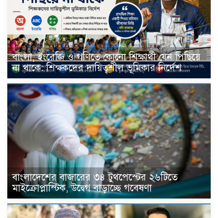
বাংলা, ইংরেজি ও গণিতে কোনো শিক্ষার্থী যেন পিছিয়ে
না থাকে: শিক্ষকদের দায়িত্বশীল ভূমিকার নির্দেশ
বাংলাদেশের বাজারের ৩৪ টুথপেস্টের ২৬টিতে
মাইক্রোপ্লাস্টিক, উদ্বেগ বাড়াচ্ছে গবেষণা