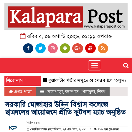
রবিবার, ০৯ অগাস্ট ২০২৬, ০১:১১ অপরাহ্ন
Toggle
navigation
শিরোনাম :
কুয়াকাটার গভীর সমুদ্রে জেলের জালে ‘হলুদ সোনালি বা
প্রথম পাতা
,
কলাপাড়া
,
ক্যাম্পাস
,
খেলাধুলা
,
শিক্ষা
সরকারি মোজাহার উদ্দিন বিশ্বাস কলেজে
ছাত্রদলের আয়োজনে প্রীতি ফুটবল ম্যাচ অনুষ্ঠিত
নিউজ ডেস্ক
প্রকাশিত সময়ঃ বৃহস্পতিবার, ২৫ সেপ্টেম্বর, ২০২৫
৪৯৬ জন দেখেছেন