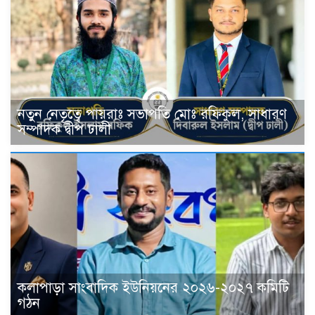
নতুন নেতৃত্বে পায়রাঃ সভাপতি মোঃ রফিকুল, সাধারণ
সম্পাদক দ্বীপ ঢালী
কলাপাড়া সাংবাদিক ইউনিয়নের ২০২৬-২০২৭ কমিটি
গঠন