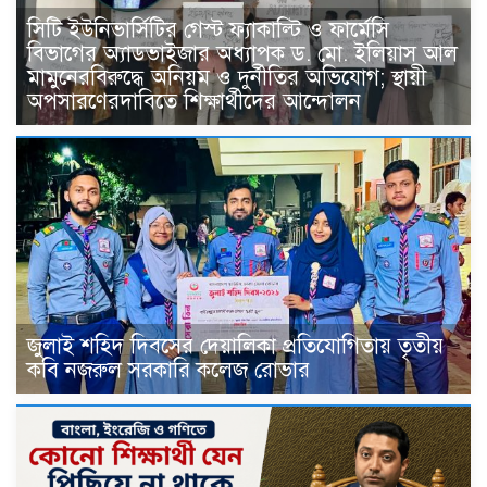
সিটি ইউনিভার্সিটির গেস্ট ফ্যাকাল্টি ও ফার্মেসি
বিভাগের অ্যাডভাইজার অধ্যাপক ড. মো. ইলিয়াস আল
মামুনেরবিরুদ্ধে অনিয়ম ও দুর্নীতির অভিযোগ; স্থায়ী
অপসারণেরদাবিতে শিক্ষার্থীদের আন্দোলন
জুলাই শহিদ দিবসের দেয়ালিকা প্রতিযোগিতায় তৃতীয়
কবি নজরুল সরকারি কলেজ রোভার