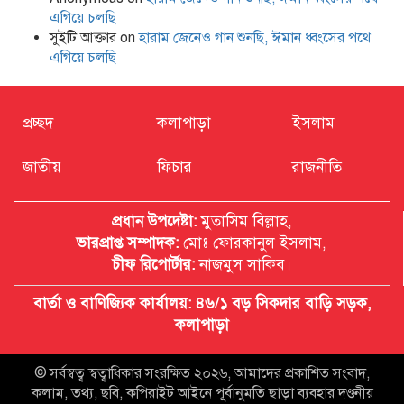
এগিয়ে চলছি
সুইটি আক্তার
on
হারাম জেনেও গান শুনছি, ঈমান ধ্বংসের পথে
এগিয়ে চলছি
প্রচ্ছদ
কলাপাড়া
ইসলাম
জাতীয়
ফিচার
রাজনীতি
প্রধান উপদেষ্টা:
মুতাসিম বিল্লাহ,
ভারপ্রাপ্ত সম্পাদক:
মোঃ ফোরকানুল ইসলাম,
চীফ রিপোর্টার:
নাজমুস সাকিব।
বার্তা ও বাণিজ্যিক কার্যালয়: ৪৬/১ বড় সিকদার বাড়ি সড়ক,
কলাপাড়া
© সর্বস্বত্ব স্বত্বাধিকার সংরক্ষিত ২০২৬, আমাদের প্রকাশিত সংবাদ,
কলাম, তথ্য, ছবি, কপিরাইট আইনে পূর্বানুমতি ছাড়া ব্যবহার দণ্ডনীয়