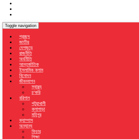
Toggle navigation
প্রচ্ছদ
জাতীয়
দেশজুড়ে
রাজনীতি
অর্থনীতি
আন্তর্জাতিক
ইসলামিক কলাম
বিনোদন
জীবনযাপন
স্বাস্থ্য
চাকরি
বরিশাল
পটুয়াখালী
কলাপাড়া
মহিপুর
ক্যাম্পাস
অন্যান্য
ফিচার
শিক্ষা