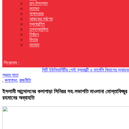
গল্প-উপন্যাস
মতামত
সাক্ষাৎকার
আজকের সর্বশেষ
স্কলারশিপ
তথ্যপ্রযুক্তি
নির্বাচন
ফিচার
মতামত
শিরোনাম :
সিটি ইউনিভার্সিটির গেস্ট ফ্যাকাল্টি ও ফার্মেসি বিভাগের অ্যাডভাইজার
প্রথম পাতা
,
কলাপাড়া
,
রাজনীতি
ইসলামী আন্দোলনের কলাপাড়া সিনিয়র সহ-সভাপতি মাওলানা মোস্তাফিজুর
রহমানের অব্যাহতি