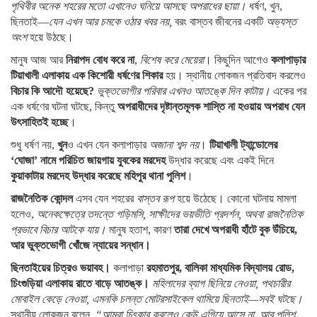
পৃথিবীর অনেক শহরের মতো এখানেও ঘনিয়ে আসছে অপরাধের ছায়া।
ধর্ষণ, খুন,
ছিনতাই—
যেন এখন আর চমকে ওঠার খবর নয়,
বরং বাস্তব জীবনের একটি
অভ্যস্ত
অংশ
হয়ে উঠছে।
মানুষ আজ আর
নিরাপদ বোধ করে না
,
বিশেষ করে মেয়েরা
। কিছুদিন আগেও
কলাপাড়ার
টিয়াখালী এলাকায় এক কিশোরী ধর্ষণের শিকার
হয়। স্থানীয় লোকজন প্রতিবাদ করলেও
বিচার কি আদৌ হয়েছে?
ভুক্তভোগীর পরিবার এখনও আতঙ্কে দিন কাটায়।
একের পর
এক ধর্ষণের ঘটনা ঘটছে, কিন্তু
অপরাধীদের দৃষ্টান্তমূলক শাস্তি না হওয়ায় অপরাধ যেন
উৎসাহিতই হচ্ছে
।
শুধু ধর্ষণ নয়,
খুন
ও এখন যেন কলাপাড়ার
অজানা শব্দ নয়
।
টিয়াখালী ট্যান্ডোলের
‘ঘোজা’ নামে পরিচিত জায়গায় যুবকের মরদেহ
উদ্ধার করেছে এবং একই দিনে
কুয়াকাটায় মরদেহ উদ্ধার করেছে মহিপুর থানা পুলিশ
।
রাজনৈতিক কোন্দল
এসব যেন শহরের
বাস্তব রূপ
হয়ে উঠেছে। কোনো ঘটনায় মামলা
হলেও,
অনেকক্ষেত্রে তদন্তে গড়িমসি, সাক্ষীদের ভয়ভীতি প্রদর্শন, অথবা রাজনৈতিক
প্রভাবে বিচার আটকে যায়।
মানুষ হতাশ, কারণ
তারা দেখে অপরাধী হাঁটে বুক উঁচিয়ে,
আর ভুক্তভোগী খোঁজে ন্যায়ের সন্ধান।
ছিনতাইয়ের চিত্রও ভয়াবহ।
কলাপাড়া
রহমাতপুর, বালিকা মাধ্যমিক বিদ্যালয় রোড,
চিংগুড়িয়া এলাকায় রাতে বাড়ে আতঙ্ক।
মহিলাদের ব্যাগ ছিনিয়ে নেওয়া, পথচারীর
মোবাইল কেড়ে নেওয়া, এমনকি চলন্ত মোটরসাইকেল থামিয়ে ছিনতাই—সবই ঘটছে।
স্থানীয় লোকজন বলেন,
“আমরা চিৎকার করলেও কেউ এগিয়ে আসে না, আর পুলিশ