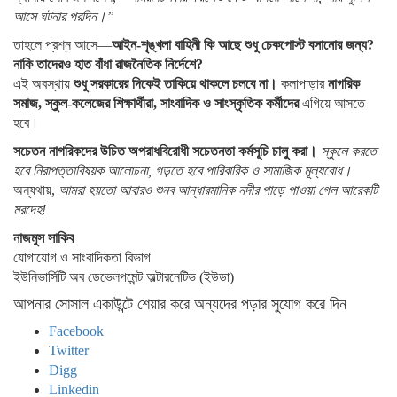
আসে ঘটনার পরদিন।”
তাহলে প্রশ্ন আসে—
আইন-শৃঙ্খলা বাহিনী কি আছে শুধু চেকপোস্ট বসানোর জন্য?
নাকি তাদেরও হাত বাঁধা রাজনৈতিক নির্দেশে?
এই অবস্থায়
শুধু সরকারের দিকেই তাকিয়ে থাকলে চলবে না।
কলাপাড়ার
নাগরিক
সমাজ, স্কুল-কলেজের শিক্ষার্থীরা, সাংবাদিক ও সাংস্কৃতিক কর্মীদের
এগিয়ে আসতে
হবে।
সচেতন নাগরিকদের উচিত অপরাধবিরোধী সচেতনতা কর্মসূচি চালু করা।
স্কুলে করতে
হবে নিরাপত্তাবিষয়ক আলোচনা, গড়তে হবে পারিবারিক ও সামাজিক মূল্যবোধ।
অন্যথায়,
আমরা হয়তো আবারও শুনব আন্ধারমানিক নদীর পাড়ে পাওয়া গেল আরেকটি
মরদেহ!
নাজমুস সাকিব
যোগাযোগ ও সাংবাদিকতা বিভাগ
ইউনিভার্সিটি অব ডেভেলপমেন্ট অল্টারনেটিভ (ইউডা)
আপনার সোসাল একাউন্টে শেয়ার করে অন্যদের পড়ার সুযোগ করে দিন
Facebook
Twitter
Digg
Linkedin