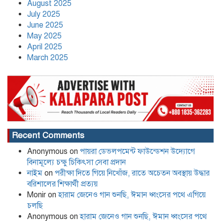
August 2025
July 2025
June 2025
May 2025
April 2025
বাংলাদেশের বাজারের ৩৪ টুথপেস্টের
March 2025
২৬টিতে মাইক্রোপ্লাস্টিক, উদ্বেগ বাড়াচ্ছে
গবেষণা
নতুন নেতৃত্বে পায়রাঃ সভাপতি মোঃ রফিকুল,
Recent Comments
সাধারণ সম্পাদক দ্বীপ ঢালী
Anonymous
on
পায়রা ডেভলপমেন্ট ফাউন্ডেশন উদ্যোগে
বিনামূল্যে চক্ষু চিকিৎসা সেবা প্রদান
নাইম
on
পরীক্ষা দিতে গিয়ে নিখোঁজ, রাতে অচেতন অবস্থায় উদ্ধার
বরিশালের শিক্ষার্থী প্রত্যয়
Monir
on
হারাম জেনেও গান শুনছি, ঈমান ধ্বংসের পথে এগিয়ে
চলছি
কলাপাড়া সাংবাদিক ইউনিয়নের
২০২৬-২০২৭ কমিটি গঠন
Anonymous
on
হারাম জেনেও গান শুনছি, ঈমান ধ্বংসের পথে