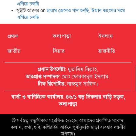
এগিয়ে চলছি
সুইটি আক্তার
on
হারাম জেনেও গান শুনছি, ঈমান ধ্বংসের পথে
এগিয়ে চলছি
প্রচ্ছদ
কলাপাড়া
ইসলাম
উপজেলা শিক্ষার্থীদের সহযোগিতামূলক
অরাজনৈতিক সংগঠন ‘পায়রা’র নতুন
কার্যনির্বাহী কমিটি গঠন
জাতীয়
ফিচার
রাজনীতি
প্রধান উপদেষ্টা:
মুতাসিম বিল্লাহ,
ভারপ্রাপ্ত সম্পাদক:
মোঃ ফোরকানুল ইসলাম,
চীফ রিপোর্টার:
নাজমুস সাকিব।
বার্তা ও বাণিজ্যিক কার্যালয়: ৪৬/১ বড় সিকদার বাড়ি সড়ক,
কলাপাড়া
© সর্বস্বত্ব স্বত্বাধিকার সংরক্ষিত ২০২৬, আমাদের প্রকাশিত সংবাদ,
কলাম, তথ্য, ছবি, কপিরাইট আইনে পূর্বানুমতি ছাড়া ব্যবহার দণ্ডনীয়
অপরাধ।