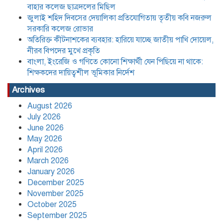
বাহার কলেজ ছাত্রদলের মিছিল
জুলাই শহিদ দিবসের দেয়ালিকা প্রতিযোগিতায় তৃতীয় কবি নজরুল
সরকারি কলেজ রোভার
অতিরিক্ত কীটনাশকের ব্যবহার: হারিয়ে যাচ্ছে জাতীয় পাখি দোয়েল,
অতিরিক্ত কীটনাশকের ব্যবহার: হারিয়ে যাচ্ছে
নীরব বিপদের মুখে প্রকৃতি
জাতীয় পাখি দোয়েল, নীরব বিপদের মুখে
প্রকৃতি
বাংলা, ইংরেজি ও গণিতে কোনো শিক্ষার্থী যেন পিছিয়ে না থাকে:
শিক্ষকদের দায়িত্বশীল ভূমিকার নির্দেশ
Archives
August 2026
July 2026
বাংলা, ইংরেজি ও গণিতে কোনো শিক্ষার্থী যেন
June 2026
পিছিয়ে না থাকে: শিক্ষকদের দায়িত্বশীল
ভূমিকার নির্দেশ
May 2026
April 2026
March 2026
January 2026
December 2025
November 2025
যে তিন শর্তে লাইসেন্স ফিরে পেল আদ্-দ্বীন
October 2025
হাসপাতাল,৪৫ দিন পরে চিকিৎসা সেবা শুরু
September 2025
মঙ্গলবার হতে