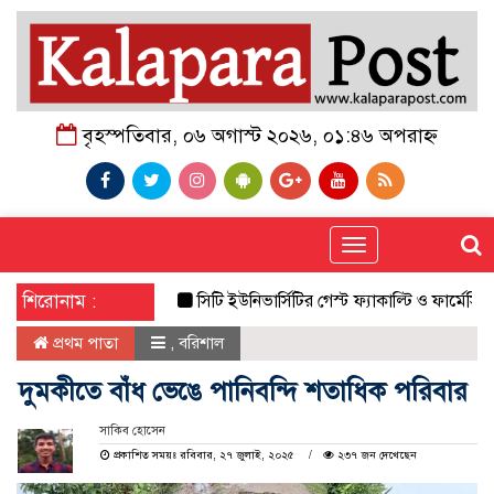
বৃহস্পতিবার, ০৬ অগাস্ট ২০২৬, ০১:৪৬ অপরাহ্ন
Toggle
navigation
শিরোনাম :
সিটি ইউনিভার্সিটির গেস্ট ফ্যাকাল্টি ও ফার্মেসি বিভ
প্রথম পাতা
,
বরিশাল
দুমকীতে বাঁধ ভেঙে পানিবন্দি শতাধিক পরিবার
সাকিব হোসেন
প্রকাশিত সময়ঃ রবিবার, ২৭ জুলাই, ২০২৫
২৩৭ জন দেখেছেন