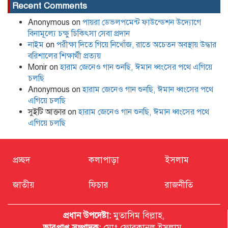
Recent Comments
Anonymous
on
পায়রা ডেভলপমেন্ট ফাউন্ডেশন উদ্যোগে
বিনামূল্যে চক্ষু চিকিৎসা সেবা প্রদান
নাইম
on
পরীক্ষা দিতে গিয়ে নিখোঁজ, রাতে অচেতন অবস্থায় উদ্ধার
বরিশালের শিক্ষার্থী প্রত্যয়
Monir
on
হারাম জেনেও গান শুনছি, ঈমান ধ্বংসের পথে এগিয়ে
চলছি
Anonymous
on
হারাম জেনেও গান শুনছি, ঈমান ধ্বংসের পথে
এগিয়ে চলছি
সুইটি আক্তার
on
হারাম জেনেও গান শুনছি, ঈমান ধ্বংসের পথে
এগিয়ে চলছি
প্রচ্ছদ
কলাপাড়া
ইসলাম
জাতীয়
ফিচার
রাজনীতি
প্রধান উপদেষ্টা:
মুতাসিম বিল্লাহ,
ভারপ্রাপ্ত সম্পাদক:
মোঃ ফোরকানুল ইসলাম,