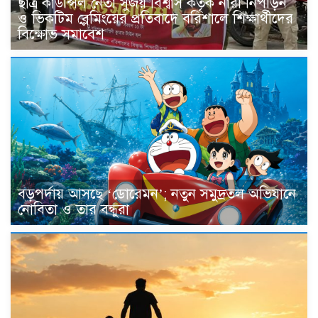
​ছাত্র কাউন্সিল নেতা সুজয় বিশ্বাস কর্তৃক নারী নিপীড়ন
ও ভিকটিম ব্লেমিংয়ের প্রতিবাদে বরিশালে শিক্ষার্থীদের
বিক্ষোভ সমাবেশ
বড়পর্দায় আসছে ‘ডোরেমন’; নতুন সমুদ্রতল অভিযানে
নোবিতা ও তার বন্ধুরা