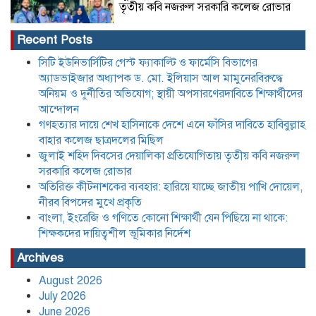
তৃতীয় কবি নজরুল সরকারি কলেজ রোভার
Recent Posts
অতিরিক্ত কীটনাশকের ব্যবহার: হারিয়ে যাচ্ছে
সিটি ইউনিভার্সিটির গেস্ট ফ্যাকাল্টি ও ফার্মেসি বিভাগের
জাতীয় পাখি দোয়েল, নীরব বিপদের মুখে
অ্যাডভাইজার অধ্যাপক ড. মো. ইলিয়াস আল মামুনেরবিরুদ্ধে
প্রকৃতি
অনিয়ম ও দুর্নীতির অভিযোগ; স্থায়ী অপসারণেরদাবিতে শিক্ষার্থীদের
আন্দোলন
গণহত্যার দায়ে শেখ হাসিনাকে দেশে এনে ফাঁসির দাবিতে হাবিবুল্লাহ
বাংলা, ইংরেজি ও গণিতে কোনো শিক্ষার্থী যেন
পিছিয়ে না থাকে: শিক্ষকদের দায়িত্বশীল
বাহার কলেজ ছাত্রদলের মিছিল
ভূমিকার নির্দেশ
জুলাই শহিদ দিবসের দেয়ালিকা প্রতিযোগিতায় তৃতীয় কবি নজরুল
সরকারি কলেজ রোভার
অতিরিক্ত কীটনাশকের ব্যবহার: হারিয়ে যাচ্ছে জাতীয় পাখি দোয়েল,
যে তিন শর্তে লাইসেন্স ফিরে পেল আদ্-দ্বীন
হাসপাতাল,৪৫ দিন পরে চিকিৎসা সেবা শুরু
নীরব বিপদের মুখে প্রকৃতি
মঙ্গলবার হতে
বাংলা, ইংরেজি ও গণিতে কোনো শিক্ষার্থী যেন পিছিয়ে না থাকে:
শিক্ষকদের দায়িত্বশীল ভূমিকার নির্দেশ
বাংলাদেশের বাজারের ৩৪ টুথপেস্টের
Archives
২৬টিতে মাইক্রোপ্লাস্টিক, উদ্বেগ বাড়াচ্ছে
গবেষণা
August 2026
July 2026
June 2026