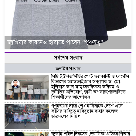
জাঙ্গিয়ার কারনেও হারাতে পারেন “পুরুষত্ব”
সর্বশেষ সংবাদ
জনপ্রিয় সংবাদ
সিটি ইউনিভার্সিটির গেস্ট ফ্যাকাল্টি ও ফার্মেসি
বিভাগের অ্যাডভাইজার অধ্যাপক ড. মো.
ইলিয়াস আল মামুনেরবিরুদ্ধে অনিয়ম ও
দুর্নীতির অভিযোগ; স্থায়ী অপসারণেরদাবিতে
শিক্ষার্থীদের আন্দোলন
গণহত্যার দায়ে শেখ হাসিনাকে দেশে এনে
ফাঁসির দাবিতে হাবিবুল্লাহ বাহার কলেজ
ছাত্রদলের মিছিল
জুলাই শহিদ দিবসের দেয়ালিকা প্রতিযোগিতায়