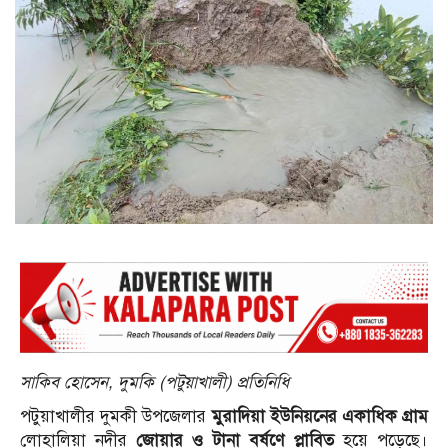
সাকিব হোসেন, দুমকি (পটুয়াখালী) প্রতিনিধি
পটুয়াখালীর দুমকী উপজেলার
মুরাদিয়া ইউনিয়নের একাধিক গ্রাম
লোহালিয়া নদীর
জোয়ার ও টানা বর্ষণে প্লাবিত
হয়ে পড়েছে।