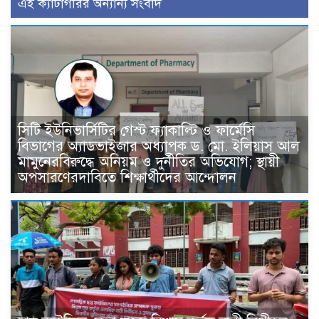
এই ক্যাটাগরির অন্যান্য সংবাদ
সিটি ইউনিভার্সিটির গেস্ট ফ্যাকাল্টি ও ফার্মেসি
বিভাগের অ্যাডভাইজার অধ্যাপক ড. মো. ইলিয়াস আল
মামুনেরবিরুদ্ধে অনিয়ম ও দুর্নীতির অভিযোগ; স্থায়ী
অপসারণেরদাবিতে শিক্ষার্থীদের আন্দোলন