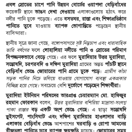
প্রবল স্রোতের চাপে পানি উন্নয়ন বোর্ডের ওয়াপদা বেড়িবাঁধের
কয়েকটি স্থানে
ভাঙন দেখা দেওয়ায়
এলাকাগুলোয় হঠাৎ করে
নদীর পানি ঢুকে পড়েছে। এতে
বসতঘর, রাস্তা এবং শিক্ষাপ্রতিষ্ঠান
পানিতে ডুবে
যাওয়ায়
ব্যাপক ভোগান্তিতে
পড়েছেন স্থানীয়
বাসিন্দারা।
স্থানীয় সূত্রে জানা গেছে,
বঙ্গোপসাগরে সৃষ্ট নিম্নচাপ এবং ধারাবাহিক
ভারি বর্ষণের
ফলে
লোহালিয়া নদীতে পানি ও স্রোতের পরিমাণ
বিপজ্জনকভাবে বেড়ে
গেছে। এর ফলে
মুরাদিয়ার উত্তর মুরাদিয়া,
সন্তোষদি, চরগরবদি ও দক্ষিণ মুরাদিয়া
গ্রামের অন্তত
পাঁচটি স্থানে
বেড়িবাঁধ ভেঙে জোয়ারের পানি গ্রামে ঢুকে পড়ে
।
গ্রামীণ কাঁচা
সড়ক পানির নিচে তলিয়ে যাওয়ায় যোগাযোগ ব্যবস্থা একপ্রকার
বিচ্ছিন্ন হয়ে গেছে।
সবচেয়ে বেশি
দুর্ভোগে পড়েছেন শিক্ষার্থীরা।
মুরাদিয়া ইউনিয়ন পরিষদের ভারপ্রাপ্ত চেয়ারম্যান মো. হাফিজুর
রহমান ফোরকান
বলেন,
উত্তর মুরাদিয়ার বশিরিয়া মাদ্রাসা-সংলগ্ন
পাকা রাস্তার
বড় একটি অংশ ভেঙে গেছে
। এ ছাড়া
সন্তোষদি
স্লুইসগেট, পাংসিঘাট এবং দক্ষিণ মুরাদিয়ার হাওলাদার বাড়ি
এলাকার বেড়িবাঁধ ভেঙে
আশপাশের
ঘরবাড়ি ও রোপা আমনের
বীজতলা পানিতে ডুবে ব্যাপক ক্ষয়ক্ষতি
হয়েছে।
জোয়ারের সময়