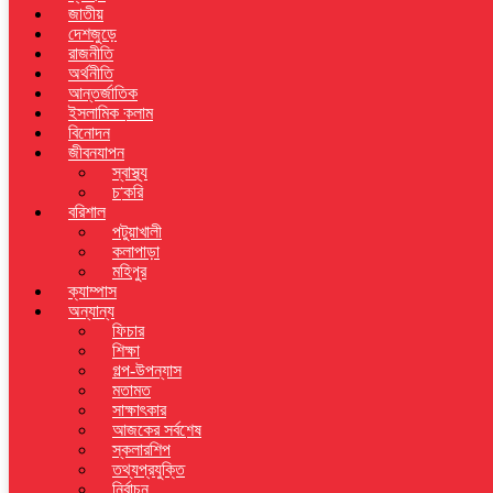
জাতীয়
দেশজুড়ে
রাজনীতি
অর্থনীতি
আন্তর্জাতিক
ইসলামিক কলাম
বিনোদন
জীবনযাপন
স্বাস্থ্য
চাকরি
বরিশাল
পটুয়াখালী
কলাপাড়া
মহিপুর
ক্যাম্পাস
অন্যান্য
ফিচার
শিক্ষা
গল্প-উপন্যাস
মতামত
সাক্ষাৎকার
আজকের সর্বশেষ
স্কলারশিপ
তথ্যপ্রযুক্তি
নির্বাচন