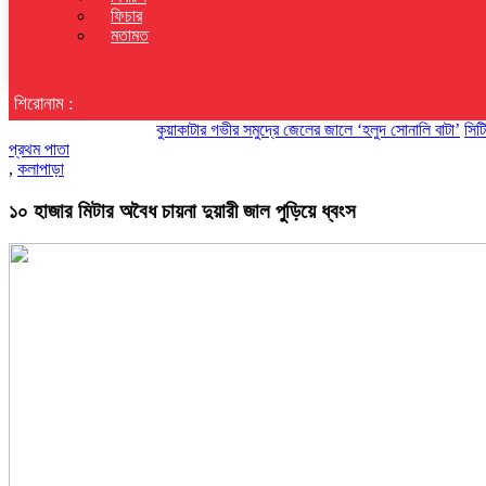
ফিচার
মতামত
শিরোনাম :
কুয়াকাটার গভীর সমুদ্রে জেলের জালে ‘হলুদ সোনালি বাটা’
সিটি ইউনিভা
প্রথম পাতা
,
কলাপাড়া
১০ হাজার মিটার অবৈধ চায়না দুয়ারী জাল পুড়িয়ে ধ্বংস