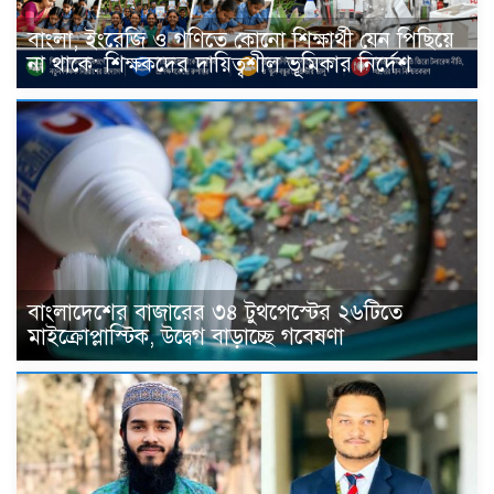
বাংলা, ইংরেজি ও গণিতে কোনো শিক্ষার্থী যেন পিছিয়ে
না থাকে: শিক্ষকদের দায়িত্বশীল ভূমিকার নির্দেশ
বাংলাদেশের বাজারের ৩৪ টুথপেস্টের ২৬টিতে
মাইক্রোপ্লাস্টিক, উদ্বেগ বাড়াচ্ছে গবেষণা