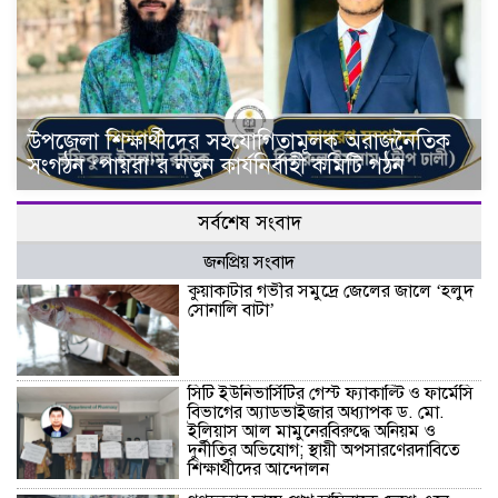
উপজেলা শিক্ষার্থীদের সহযোগিতামূলক অরাজনৈতিক
সংগঠন ‘পায়রা’র নতুন কার্যনির্বাহী কমিটি গঠন
সর্বশেষ সংবাদ
জনপ্রিয় সংবাদ
কুয়াকাটার গভীর সমুদ্রে জেলের জালে ‘হলুদ
সোনালি বাটা’
সিটি ইউনিভার্সিটির গেস্ট ফ্যাকাল্টি ও ফার্মেসি
বিভাগের অ্যাডভাইজার অধ্যাপক ড. মো.
ইলিয়াস আল মামুনেরবিরুদ্ধে অনিয়ম ও
দুর্নীতির অভিযোগ; স্থায়ী অপসারণেরদাবিতে
শিক্ষার্থীদের আন্দোলন