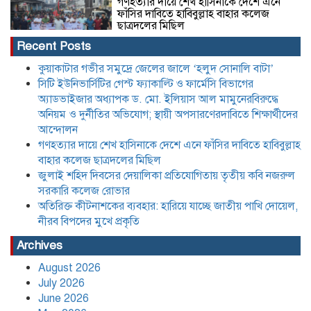
গণহত্যার দায়ে শেখ হাসিনাকে দেশে এনে
ফাঁসির দাবিতে হাবিবুল্লাহ বাহার কলেজ
ছাত্রদলের মিছিল
Recent Posts
জুলাই শহিদ দিবসের দেয়ালিকা প্রতিযোগিতায়
কুয়াকাটার গভীর সমুদ্রে জেলের জালে ‘হলুদ সোনালি বাটা’
তৃতীয় কবি নজরুল সরকারি কলেজ রোভার
সিটি ইউনিভার্সিটির গেস্ট ফ্যাকাল্টি ও ফার্মেসি বিভাগের
অ্যাডভাইজার অধ্যাপক ড. মো. ইলিয়াস আল মামুনেরবিরুদ্ধে
অনিয়ম ও দুর্নীতির অভিযোগ; স্থায়ী অপসারণেরদাবিতে শিক্ষার্থীদের
আন্দোলন
অতিরিক্ত কীটনাশকের ব্যবহার: হারিয়ে যাচ্ছে
জাতীয় পাখি দোয়েল, নীরব বিপদের মুখে
গণহত্যার দায়ে শেখ হাসিনাকে দেশে এনে ফাঁসির দাবিতে হাবিবুল্লাহ
প্রকৃতি
বাহার কলেজ ছাত্রদলের মিছিল
জুলাই শহিদ দিবসের দেয়ালিকা প্রতিযোগিতায় তৃতীয় কবি নজরুল
সরকারি কলেজ রোভার
বাংলা, ইংরেজি ও গণিতে কোনো শিক্ষার্থী যেন
পিছিয়ে না থাকে: শিক্ষকদের দায়িত্বশীল
অতিরিক্ত কীটনাশকের ব্যবহার: হারিয়ে যাচ্ছে জাতীয় পাখি দোয়েল,
ভূমিকার নির্দেশ
নীরব বিপদের মুখে প্রকৃতি
Archives
যে তিন শর্তে লাইসেন্স ফিরে পেল আদ্-দ্বীন
August 2026
হাসপাতাল,৪৫ দিন পরে চিকিৎসা সেবা শুরু
মঙ্গলবার হতে
July 2026
June 2026