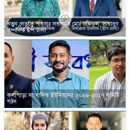
নতুন নেতৃত্বে পায়রাঃ সভাপতি মোঃ রফিকুল, সাধারণ
সম্পাদক দ্বীপ ঢালী
কলাপাড়া সাংবাদিক ইউনিয়নের ২০২৬-২০২৭ কমিটি
গঠন