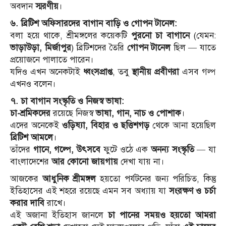
অবদান
স্মরণীয়
।
৬. ব্রিটিশ অফিসারদের বাগান বাড়ি ও গোপন টানেল:
বলা হয়ে থাকে, শ্রীমঙ্গলের কয়েকটি
পুরনো চা বাগানে
(যেমন:
ভাড়াউড়া, মির্জাপুর
) ব্রিটিশদের তৈরি
গোপন টানেল
ছিল — যাতে
প্রয়োজনে পালাতে পারেন।
যদিও এখন অনেকটাই
ধ্বংসপ্রাপ্ত
, তবু
স্থানীয় প্রবীণরা
এসব গল্প
এখনও বলেন।
৭. চা বাগান সংস্কৃতি ও নিজস্ব ভাষা:
চা-শ্রমিকদের
রয়েছে নিজস্ব
ভাষা, গান, নাচ ও পোশাক
।
এদের অনেকেই
ওড়িষ্যা, বিহার ও ছত্তিশগড়
থেকে আনা হয়েছিল
ব্রিটিশ আমলে
।
তাঁদের
গানে, গল্পে, উৎসবে
ফুটে ওঠে এক
অনন্য সংস্কৃতি
— যা
বাংলাদেশের
আর কোনো জায়গায়
দেখা যায় না।
আজকের
আধুনিক শ্রীমঙ্গল
হয়তো পর্যটনের জন্য পরিচিত, কিন্তু
ইতিহাসের এই শহরে রয়েছে এমন সব অধ্যায় যা
সংরক্ষণ ও চর্চা
করার দাবি
রাখে।
এই অজানা ইতিহাস জানলে
চা পানের সময়ও হয়তো আমরা