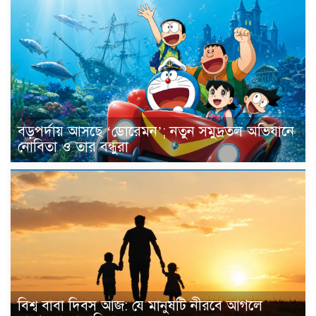
বড়পর্দায় আসছে ‘ডোরেমন’; নতুন সমুদ্রতল অভিযানে
নোবিতা ও তার বন্ধুরা
বিশ্ব বাবা দিবস আজ: যে মানুষটি নীরবে আগলে