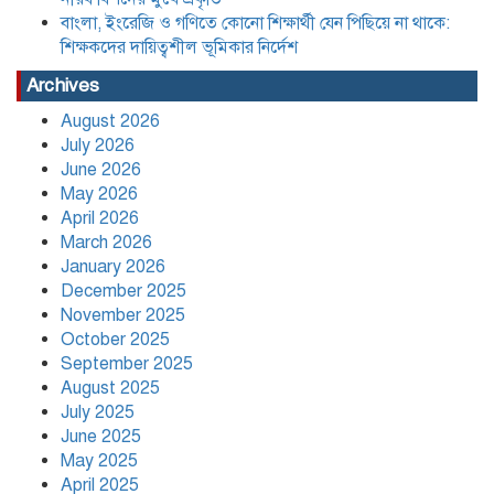
মঙ্গলবার হতে
বাংলা, ইংরেজি ও গণিতে কোনো শিক্ষার্থী যেন পিছিয়ে না থাকে:
শিক্ষকদের দায়িত্বশীল ভূমিকার নির্দেশ
বাংলাদেশের বাজারের ৩৪ টুথপেস্টের
Archives
২৬টিতে মাইক্রোপ্লাস্টিক, উদ্বেগ বাড়াচ্ছে
গবেষণা
August 2026
July 2026
June 2026
নতুন নেতৃত্বে পায়রাঃ সভাপতি মোঃ রফিকুল,
May 2026
সাধারণ সম্পাদক দ্বীপ ঢালী
April 2026
March 2026
January 2026
কলাপাড়া সাংবাদিক ইউনিয়নের
December 2025
২০২৬-২০২৭ কমিটি গঠন
November 2025
October 2025
September 2025
উপজেলা শিক্ষার্থীদের সহযোগিতামূলক
August 2025
অরাজনৈতিক সংগঠন ‘পায়রা’র নতুন
July 2025
কার্যনির্বাহী কমিটি গঠন
June 2025
May 2025
April 2025