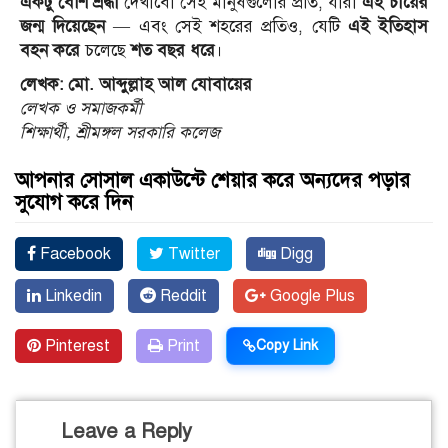
একটু বেশি শ্রদ্ধা
দেখাবো সেই মানুষগুলোর প্রতি, যাঁরা
এই চায়ের
জন্ম দিয়েছেন
— এবং সেই শহরের প্রতিও, যেটি
এই ইতিহাস
বহন করে
চলেছে
শত বছর ধরে
।
লেখক: মো. আব্দুল্লাহ আল যোবায়ের
লেখক ও সমাজকর্মী
শিক্ষার্থী, শ্রীমঙ্গল সরকারি কলেজ
আপনার সোসাল একাউন্টে শেয়ার করে অন্যদের পড়ার
সুযোগ করে দিন
Facebook
Twitter
Digg
Linkedin
Reddit
Google Plus
Pinterest
Print
Copy Link
Leave a Reply