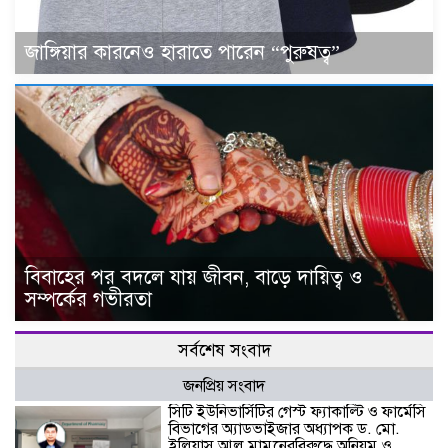
জাঙ্গিয়ার কারনেও হারাতে পারেন “পুরুষত্ব”
বিবাহের পর বদলে যায় জীবন, বাড়ে দায়িত্ব ও
সম্পর্কের গভীরতা
সর্বশেষ সংবাদ
জনপ্রিয় সংবাদ
সিটি ইউনিভার্সিটির গেস্ট ফ্যাকাল্টি ও ফার্মেসি
বিভাগের অ্যাডভাইজার অধ্যাপক ড. মো.
ইলিয়াস আল মামুনেরবিরুদ্ধে অনিয়ম ও