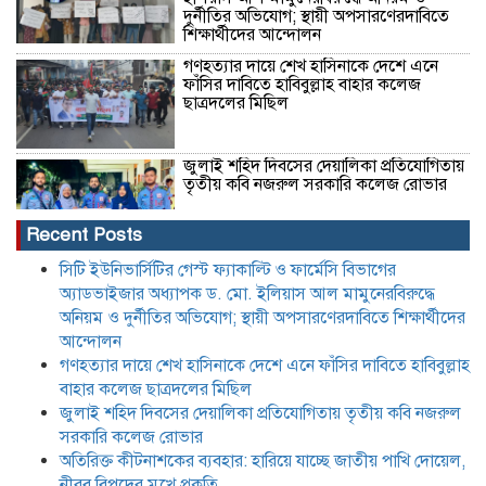
দুর্নীতির অভিযোগ; স্থায়ী অপসারণেরদাবিতে
শিক্ষার্থীদের আন্দোলন
গণহত্যার দায়ে শেখ হাসিনাকে দেশে এনে
ফাঁসির দাবিতে হাবিবুল্লাহ বাহার কলেজ
ছাত্রদলের মিছিল
জুলাই শহিদ দিবসের দেয়ালিকা প্রতিযোগিতায়
তৃতীয় কবি নজরুল সরকারি কলেজ রোভার
Recent Posts
অতিরিক্ত কীটনাশকের ব্যবহার: হারিয়ে যাচ্ছে
সিটি ইউনিভার্সিটির গেস্ট ফ্যাকাল্টি ও ফার্মেসি বিভাগের
জাতীয় পাখি দোয়েল, নীরব বিপদের মুখে
অ্যাডভাইজার অধ্যাপক ড. মো. ইলিয়াস আল মামুনেরবিরুদ্ধে
প্রকৃতি
অনিয়ম ও দুর্নীতির অভিযোগ; স্থায়ী অপসারণেরদাবিতে শিক্ষার্থীদের
আন্দোলন
গণহত্যার দায়ে শেখ হাসিনাকে দেশে এনে ফাঁসির দাবিতে হাবিবুল্লাহ
বাংলা, ইংরেজি ও গণিতে কোনো শিক্ষার্থী যেন
পিছিয়ে না থাকে: শিক্ষকদের দায়িত্বশীল
বাহার কলেজ ছাত্রদলের মিছিল
ভূমিকার নির্দেশ
জুলাই শহিদ দিবসের দেয়ালিকা প্রতিযোগিতায় তৃতীয় কবি নজরুল
সরকারি কলেজ রোভার
অতিরিক্ত কীটনাশকের ব্যবহার: হারিয়ে যাচ্ছে জাতীয় পাখি দোয়েল,
যে তিন শর্তে লাইসেন্স ফিরে পেল আদ্-দ্বীন
হাসপাতাল,৪৫ দিন পরে চিকিৎসা সেবা শুরু
নীরব বিপদের মুখে প্রকৃতি