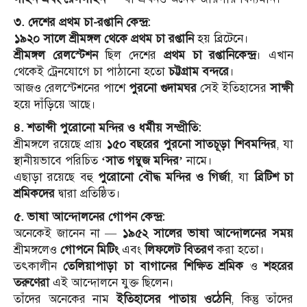
৩. দেশের প্রথম চা-রপ্তানি কেন্দ্র:
১৯২০ সালে
শ্রীমঙ্গল থেকে প্রথম চা রপ্তানি
হয় ব্রিটেনে।
শ্রীমঙ্গল রেলস্টেশন
ছিল দেশের
প্রথম চা রপ্তানিকেন্দ্র
। এখান
থেকেই ট্রেনযোগে চা পাঠানো হতো
চট্টগ্রাম বন্দরে
।
আজও রেলস্টেশনের পাশে
পুরনো গুদামঘর
সেই ইতিহাসের
সাক্ষী
হয়ে দাঁড়িয়ে আছে।
৪. শতাব্দী পুরোনো মন্দির ও ধর্মীয় সম্প্রীতি:
শ্রীমঙ্গলে রয়েছে প্রায়
১৫০ বছরের পুরনো সাতচূড়া শিবমন্দির
, যা
স্থানীয়ভাবে পরিচিত
‘সাত গম্বুজ মন্দির’
নামে।
এছাড়া রয়েছে বহু
পুরোনো বৌদ্ধ মন্দির ও গির্জা
, যা
ব্রিটিশ চা
শ্রমিকদের
দ্বারা প্রতিষ্ঠিত।
৫. ভাষা আন্দোলনের গোপন কেন্দ্র:
অনেকেই জানেন না —
১৯৫২ সালের ভাষা আন্দোলনের সময়
শ্রীমঙ্গলেও
গোপনে মিটিং
এবং
লিফলেট বিতরণ
করা হতো।
তৎকালীন
তেলিয়াপাড়া চা বাগানের শিক্ষিত শ্রমিক
ও
শহরের
তরুণেরা
এই আন্দোলনে যুক্ত ছিলেন।
তাঁদের অনেকের নাম
ইতিহাসের পাতায় ওঠেনি
, কিন্তু তাঁদের