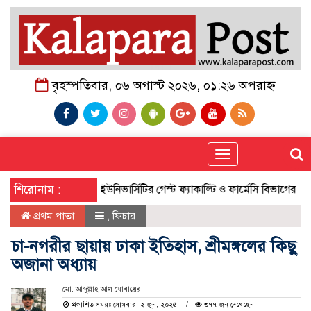
বৃহস্পতিবার, ০৬ অগাস্ট ২০২৬, ০১:২৬ অপরাহ্ন
Toggle
navigation
শিরোনাম :
সিটি ইউনিভার্সিটির গেস্ট ফ্যাকাল্টি ও ফার্মেসি বিভাগের অ্যাড
প্রথম পাতা
,
ফিচার
চা-নগরীর ছায়ায় ঢাকা ইতিহাস, শ্রীমঙ্গলের কিছু
অজানা অধ্যায়
মো. আব্দুল্লাহ আল যোবায়ের
প্রকাশিত সময়ঃ সোমবার, ২ জুন, ২০২৫
৩৭৭ জন দেখেছেন