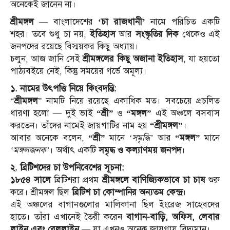
অনেকেই জানেন না।
শ্রীমঙ্গল
— বাংলাদেশের
‘চা রাজধানী’
নামে পরিচিত একটি
শহর। তবে শুধু চা নয়,
ইতিহাস
আর
সংস্কৃতির দিক
থেকেও এই
জনপদের রয়েছে বিস্ময়কর কিছু অধ্যায়।
চলুন, আজ জানি সেই
শ্রীমঙ্গলের কিছু অজানা ইতিহাস
, যা হয়তো
পাঠ্যবইয়ে নেই, কিন্তু সময়ের গর্ভে অমূল্য।
১. নামের উৎপত্তি নিয়ে কিংবদন্তি:
“
শ্রীমঙ্গল
” নামটি নিয়ে রয়েছে একাধিক মত। সবচেয়ে প্রচলিত
ধারণা হলো — দুই ভাই
“শ্রী”
ও
“মঙ্গল”
এই অঞ্চলে বসবাস
করতেন। তাঁদের নামেই জায়গাটির নাম হয়
“শ্রীমঙ্গল”
।
আবার অনেকে বলেন,
“শ্রী”
মানে
‘সমৃদ্ধি’
আর
“মঙ্গল”
মানে
‘মঙ্গলজনক’
। অর্থাৎ একটি
সমৃদ্ধ ও কল্যাণময় জনপদ
।
২. ব্রিটিশদের চা উপনিবেশের সূচনা:
১৮৫৪ সালে
ব্রিটিশরা প্রথম
শ্রীমঙ্গলে বাণিজ্যিকভাবে চা চাষ
শুরু
করে। শ্রীমঙ্গল ছিল
ব্রিটিশ চা কোম্পানির অন্যতম কেন্দ্র
।
এই অঞ্চলের বাগানগুলোর মালিকানা ছিল ইংরেজ সাহেবদের
হাতে। তাঁরা এখানেই তৈরী করেন
বাগান-বাড়ি, অফিস, লেবার
লাইন এবং রেললাইন
— যা এখনও অনেক জায়গায় বিদ্যমান।