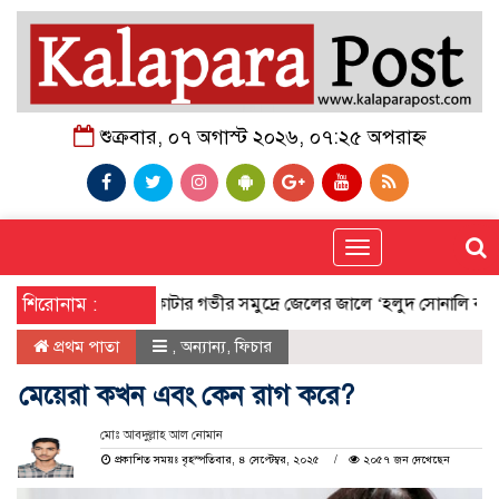
শুক্রবার, ০৭ অগাস্ট ২০২৬, ০৭:২৫ অপরাহ্ন
Toggle
navigation
শিরোনাম :
কুয়াকাটার গভীর সমুদ্রে জেলের জালে ‘হলুদ সোনালি বাটা’
স
প্রথম পাতা
,
অন্যান্য
,
ফিচার
মেয়েরা কখন এবং কেন রাগ করে?
মোঃ আবদুল্লাহ আল নোমান
প্রকাশিত সময়ঃ বৃহস্পতিবার, ৪ সেপ্টেম্বর, ২০২৫
২০৫৭ জন দেখেছেন