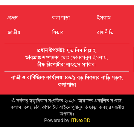
প্রচ্ছদ
কলাপাড়া
ইসলাম
জাতীয়
ফিচার
রাজনীতি
প্রধান উপদেষ্টা:
মুতাসিম বিল্লাহ,
ভারপ্রাপ্ত সম্পাদক:
মোঃ ফোরকানুল ইসলাম,
চীফ রিপোর্টার:
নাজমুস সাকিব।
বার্তা ও বাণিজ্যিক কার্যালয়: ৪৬/১ বড় সিকদার বাড়ি সড়ক,
কলাপাড়া
© সর্বস্বত্ব স্বত্বাধিকার সংরক্ষিত ২০২৬, আমাদের প্রকাশিত সংবাদ,
কলাম, তথ্য, ছবি, কপিরাইট আইনে পূর্বানুমতি ছাড়া ব্যবহার দণ্ডনীয়
অপরাধ।
Powered by
ITNexBD