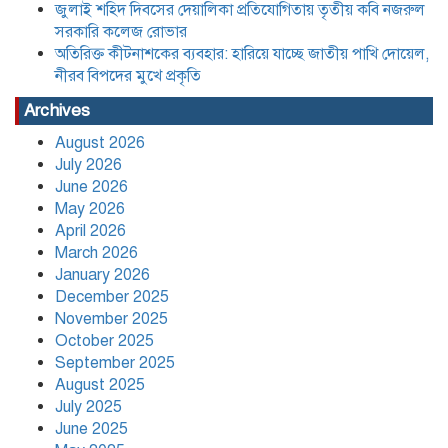
জুলাই শহিদ দিবসের দেয়ালিকা প্রতিযোগিতায় তৃতীয় কবি নজরুল
সরকারি কলেজ রোভার
বাংলা, ইংরেজি ও গণিতে কোনো শিক্ষার্থী যেন
পিছিয়ে না থাকে: শিক্ষকদের দায়িত্বশীল
অতিরিক্ত কীটনাশকের ব্যবহার: হারিয়ে যাচ্ছে জাতীয় পাখি দোয়েল,
ভূমিকার নির্দেশ
নীরব বিপদের মুখে প্রকৃতি
Archives
যে তিন শর্তে লাইসেন্স ফিরে পেল আদ্-দ্বীন
August 2026
হাসপাতাল,৪৫ দিন পরে চিকিৎসা সেবা শুরু
মঙ্গলবার হতে
July 2026
June 2026
May 2026
বাংলাদেশের বাজারের ৩৪ টুথপেস্টের
April 2026
২৬টিতে মাইক্রোপ্লাস্টিক, উদ্বেগ বাড়াচ্ছে
March 2026
গবেষণা
January 2026
December 2025
নতুন নেতৃত্বে পায়রাঃ সভাপতি মোঃ রফিকুল,
November 2025
সাধারণ সম্পাদক দ্বীপ ঢালী
October 2025
September 2025
August 2025
কলাপাড়া সাংবাদিক ইউনিয়নের
July 2025
২০২৬-২০২৭ কমিটি গঠন
June 2025