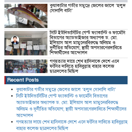
কুয়াকাটার গভীর সমুদ্রে জেলের জালে ‘হলুদ
সোনালি বাটা’
সিটি ইউনিভার্সিটির গেস্ট ফ্যাকাল্টি ও ফার্মেসি
বিভাগের অ্যাডভাইজার অধ্যাপক ড. মো.
ইলিয়াস আল মামুনেরবিরুদ্ধে অনিয়ম ও
দুর্নীতির অভিযোগ; স্থায়ী অপসারণেরদাবিতে
শিক্ষার্থীদের আন্দোলন
গণহত্যার দায়ে শেখ হাসিনাকে দেশে এনে
ফাঁসির দাবিতে হাবিবুল্লাহ বাহার কলেজ
ছাত্রদলের মিছিল
Recent Posts
জুলাই শহিদ দিবসের দেয়ালিকা প্রতিযোগিতায়
কুয়াকাটার গভীর সমুদ্রে জেলের জালে ‘হলুদ সোনালি বাটা’
তৃতীয় কবি নজরুল সরকারি কলেজ রোভার
সিটি ইউনিভার্সিটির গেস্ট ফ্যাকাল্টি ও ফার্মেসি বিভাগের
অ্যাডভাইজার অধ্যাপক ড. মো. ইলিয়াস আল মামুনেরবিরুদ্ধে
অনিয়ম ও দুর্নীতির অভিযোগ; স্থায়ী অপসারণেরদাবিতে শিক্ষার্থীদের
আন্দোলন
অতিরিক্ত কীটনাশকের ব্যবহার: হারিয়ে যাচ্ছে
জাতীয় পাখি দোয়েল, নীরব বিপদের মুখে
গণহত্যার দায়ে শেখ হাসিনাকে দেশে এনে ফাঁসির দাবিতে হাবিবুল্লাহ
প্রকৃতি
বাহার কলেজ ছাত্রদলের মিছিল