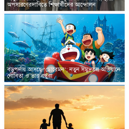
অপসারণেরদাবিতে শিক্ষার্থীদের আন্দোলন
বড়পর্দায় আসছে ‘ডোরেমন’; নতুন সমুদ্রতল অভিযানে
নোবিতা ও তার বন্ধুরা