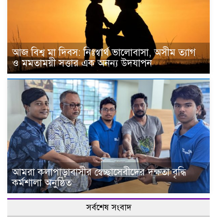
আজ বিশ্ব মা দিবস: নিঃস্বার্থ ভালোবাসা, অসীম ত্যাগ
ও মমতাময়ী সত্তার এক অনন্য উদযাপন
আমরা কলাপাড়াবাসীর স্বেচ্ছাসেবীদের দক্ষতা বৃদ্ধি
কর্মশালা অনুষ্ঠিত
সর্বশেষ সংবাদ