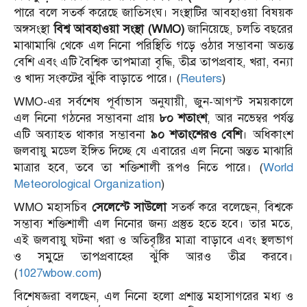
পারে বলে সতর্ক করেছে জাতিসংঘ। সংস্থাটির আবহাওয়া বিষয়ক
অঙ্গসংস্থা
বিশ্ব আবহাওয়া সংস্থা (WMO)
জানিয়েছে, চলতি বছরের
মাঝামাঝি থেকে এল নিনো পরিস্থিতি গড়ে ওঠার সম্ভাবনা অত্যন্ত
বেশি এবং এটি বৈশ্বিক তাপমাত্রা বৃদ্ধি, তীব্র তাপপ্রবাহ, খরা, বন্যা
ও খাদ্য সংকটের ঝুঁকি বাড়াতে পারে। (
Reuters
)
WMO-এর সর্বশেষ পূর্বাভাস অনুযায়ী, জুন-আগস্ট সময়কালে
এল নিনো গঠনের সম্ভাবনা প্রায়
৮০ শতাংশ
, আর নভেম্বর পর্যন্ত
এটি অব্যাহত থাকার সম্ভাবনা
৯০ শতাংশেরও বেশি
। অধিকাংশ
জলবায়ু মডেল ইঙ্গিত দিচ্ছে যে এবারের এল নিনো অন্তত মাঝারি
মাত্রার হবে, তবে তা শক্তিশালী রূপও নিতে পারে। (
World
Meteorological Organization
)
WMO মহাসচিব
সেলেস্টে সাউলো
সতর্ক করে বলেছেন, বিশ্বকে
সম্ভাব্য শক্তিশালী এল নিনোর জন্য প্রস্তুত হতে হবে। তার মতে,
এই জলবায়ু ঘটনা খরা ও অতিবৃষ্টির মাত্রা বাড়াবে এবং স্থলভাগ
ও সমুদ্রে তাপপ্রবাহের ঝুঁকি আরও তীব্র করবে।
(
1027wbow.com
)
বিশেষজ্ঞরা বলছেন, এল নিনো হলো প্রশান্ত মহাসাগরের মধ্য ও