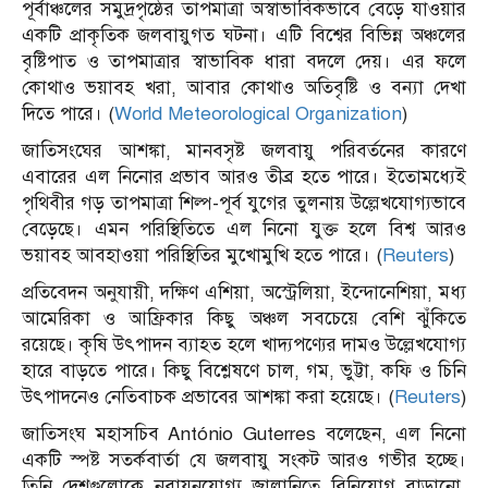
পূর্বাঞ্চলের সমুদ্রপৃষ্ঠের তাপমাত্রা অস্বাভাবিকভাবে বেড়ে যাওয়ার
একটি প্রাকৃতিক জলবায়ুগত ঘটনা। এটি বিশ্বের বিভিন্ন অঞ্চলের
বৃষ্টিপাত ও তাপমাত্রার স্বাভাবিক ধারা বদলে দেয়। এর ফলে
কোথাও ভয়াবহ খরা, আবার কোথাও অতিবৃষ্টি ও বন্যা দেখা
দিতে পারে। (
World Meteorological Organization
)
জাতিসংঘের আশঙ্কা, মানবসৃষ্ট জলবায়ু পরিবর্তনের কারণে
এবারের এল নিনোর প্রভাব আরও তীব্র হতে পারে। ইতোমধ্যেই
পৃথিবীর গড় তাপমাত্রা শিল্প-পূর্ব যুগের তুলনায় উল্লেখযোগ্যভাবে
বেড়েছে। এমন পরিস্থিতিতে এল নিনো যুক্ত হলে বিশ্ব আরও
ভয়াবহ আবহাওয়া পরিস্থিতির মুখোমুখি হতে পারে। (
Reuters
)
প্রতিবেদন অনুযায়ী, দক্ষিণ এশিয়া, অস্ট্রেলিয়া, ইন্দোনেশিয়া, মধ্য
আমেরিকা ও আফ্রিকার কিছু অঞ্চল সবচেয়ে বেশি ঝুঁকিতে
রয়েছে। কৃষি উৎপাদন ব্যাহত হলে খাদ্যপণ্যের দামও উল্লেখযোগ্য
হারে বাড়তে পারে। কিছু বিশ্লেষণে চাল, গম, ভুট্টা, কফি ও চিনি
উৎপাদনেও নেতিবাচক প্রভাবের আশঙ্কা করা হয়েছে। (
Reuters
)
জাতিসংঘ মহাসচিব António Guterres বলেছেন, এল নিনো
একটি স্পষ্ট সতর্কবার্তা যে জলবায়ু সংকট আরও গভীর হচ্ছে।
তিনি দেশগুলোকে নবায়নযোগ্য জ্বালানিতে বিনিয়োগ বাড়ানো,