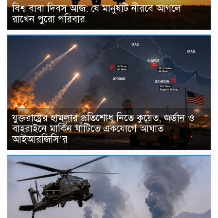
বিশ্ব বাবা দিবস আজ: যে মানুষটি নীরবে আগলে
রাখেন পুরো পরিবার
যুক্তরাষ্ট্রের হামলার প্রতিশোধ নিতে কুয়েত, জর্ডান ও
বাহরাইনে মার্কিন ঘাঁটিতে একযোগে আঘাত
আইআরজিসি’র