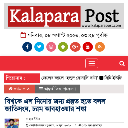
শনিবার, ০৮ অগাস্ট ২০২৬, ০৩:২৮ পূর্বাহ্ন
Toggle
navigation
াটার গভীর সমুদ্রে জেলের জালে ‘হলুদ সোনালি বাটা’
শিরোনাম :
সিটি ইউনিভার্সিটির গ
প্রথম পাতা
আন্তর্জাতিক
,
গবেষণা
বিশ্বকে এল নিনোর জন্য প্রস্তুত হতে বলল
জাতিসংঘ, চরম আবহাওয়ার শঙ্কা
নেছার উদ্দিন
প্রকাশিত সময়ঃ বুধবার, ৩ জুন, ২০২৬
১২৯ জন দেখেছেন