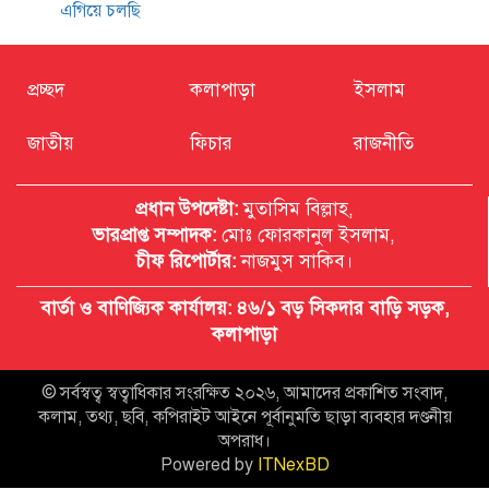
এগিয়ে চলছি
প্রচ্ছদ
কলাপাড়া
ইসলাম
জাতীয়
ফিচার
রাজনীতি
প্রধান উপদেষ্টা:
মুতাসিম বিল্লাহ,
ভারপ্রাপ্ত সম্পাদক:
মোঃ ফোরকানুল ইসলাম,
চীফ রিপোর্টার:
নাজমুস সাকিব।
বার্তা ও বাণিজ্যিক কার্যালয়: ৪৬/১ বড় সিকদার বাড়ি সড়ক,
কলাপাড়া
© সর্বস্বত্ব স্বত্বাধিকার সংরক্ষিত ২০২৬, আমাদের প্রকাশিত সংবাদ,
কলাম, তথ্য, ছবি, কপিরাইট আইনে পূর্বানুমতি ছাড়া ব্যবহার দণ্ডনীয়
অপরাধ।
Powered by
ITNexBD