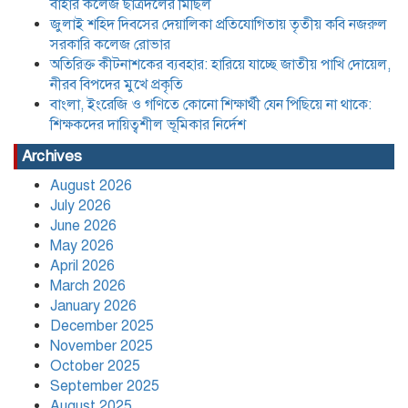
পিছিয়ে না থাকে: শিক্ষকদের দায়িত্বশীল
বাহার কলেজ ছাত্রদলের মিছিল
ভূমিকার নির্দেশ
জুলাই শহিদ দিবসের দেয়ালিকা প্রতিযোগিতায় তৃতীয় কবি নজরুল
সরকারি কলেজ রোভার
অতিরিক্ত কীটনাশকের ব্যবহার: হারিয়ে যাচ্ছে জাতীয় পাখি দোয়েল,
যে তিন শর্তে লাইসেন্স ফিরে পেল আদ্-দ্বীন
হাসপাতাল,৪৫ দিন পরে চিকিৎসা সেবা শুরু
নীরব বিপদের মুখে প্রকৃতি
মঙ্গলবার হতে
বাংলা, ইংরেজি ও গণিতে কোনো শিক্ষার্থী যেন পিছিয়ে না থাকে:
শিক্ষকদের দায়িত্বশীল ভূমিকার নির্দেশ
বাংলাদেশের বাজারের ৩৪ টুথপেস্টের
Archives
২৬টিতে মাইক্রোপ্লাস্টিক, উদ্বেগ বাড়াচ্ছে
গবেষণা
August 2026
July 2026
June 2026
নতুন নেতৃত্বে পায়রাঃ সভাপতি মোঃ রফিকুল,
May 2026
সাধারণ সম্পাদক দ্বীপ ঢালী
April 2026
March 2026
January 2026
কলাপাড়া সাংবাদিক ইউনিয়নের
December 2025
২০২৬-২০২৭ কমিটি গঠন
November 2025
October 2025
September 2025
উপজেলা শিক্ষার্থীদের সহযোগিতামূলক
August 2025