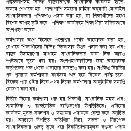
প্রস্তুতকরণসহ বিভিন্ন বাস্তবভিত্তিক সাংবাদিক কার্যক্রম হাতে-
কলমে শেখানো হয়। পাশাপাশি সময়ের চাহিদা অনুযায়ী মোবাইল
সাংবাদিকতার প্রশিক্ষণও প্রদান করা হয়, যা শিক্ষার্থীদের মধ্যে
বিশেষ আগ্রহ সৃষ্টি করে। প্রশিক্ষণ কার্যক্রমে শিক্ষার্থীরা সক্রিয়ভাবে
অংশগ্রহণ করেন।
কর্মশালার অংশ হিসেবে প্রশ্নোত্তর পর্বের আয়োজন করা হয়,
যেখানে শিক্ষার্থীদের বিভিন্ন জিজ্ঞাসার উত্তর প্রদান করা হয় এবং
বাস্তব উদাহরণের মাধ্যমে সাংবাদিকতার নানা দিক আরও
স্পষ্টভাবে তুলে ধরা হয়। অংশগ্রহণকারীদের জন্য আয়োজক
কর্তৃপক্ষের পক্ষ থেকে খাবারের ব্যবস্থাও করা হয়। সংক্ষিপ্ত বিরতির
পর পুনরায় কর্মশালার কার্যক্রম শুরু হয়ে বিকেল পর্যন্ত চলে।
বিকেল প্রায় ৪টার দিকে প্রথম দিনের কর্মশালার আনুষ্ঠানিক সমাপ্তি
ঘোষণা করা হয়।
দ্বিতীয় দিনের কর্মশালা শুরু হয় শিক্ষার্থী, সাংবাদিক মহল এবং
সামাজিক ও রাজনৈতিক ব্যক্তিবর্গের উপস্থিতিতে। এদিনের
কার্যক্রম মূলত সনদপত্র ও সম্মাননা প্রদানকে কেন্দ্র করে অনুষ্ঠিত
হয়। অনুষ্ঠানে উপস্থিত অতিথিরা নিষ্ঠা, সততা ও নিরপেক্ষ
সাংবাদিকতার গুরুত্ব তুলে ধরে দিকনির্দেশনামূলক বক্তব্য প্রদান