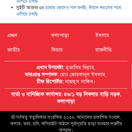
এগিয়ে চলছি
সুইটি আক্তার
on
হারাম জেনেও গান শুনছি, ঈমান ধ্বংসের পথে
এগিয়ে চলছি
প্রচ্ছদ
কলাপাড়া
ইসলাম
জাতীয়
ফিচার
রাজনীতি
প্রধান উপদেষ্টা:
মুতাসিম বিল্লাহ,
ভারপ্রাপ্ত সম্পাদক:
মোঃ ফোরকানুল ইসলাম,
চীফ রিপোর্টার:
নাজমুস সাকিব।
বার্তা ও বাণিজ্যিক কার্যালয়: ৪৬/১ বড় সিকদার বাড়ি সড়ক,
কলাপাড়া
© সর্বস্বত্ব স্বত্বাধিকার সংরক্ষিত ২০২৬, আমাদের প্রকাশিত সংবাদ,
কলাম, তথ্য, ছবি, কপিরাইট আইনে পূর্বানুমতি ছাড়া ব্যবহার দণ্ডনীয়
অপরাধ।