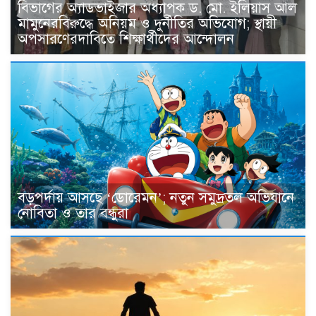
বিভাগের অ্যাডভাইজার অধ্যাপক ড. মো. ইলিয়াস আল
মামুনেরবিরুদ্ধে অনিয়ম ও দুর্নীতির অভিযোগ; স্থায়ী
অপসারণেরদাবিতে শিক্ষার্থীদের আন্দোলন
বড়পর্দায় আসছে ‘ডোরেমন’; নতুন সমুদ্রতল অভিযানে
নোবিতা ও তার বন্ধুরা