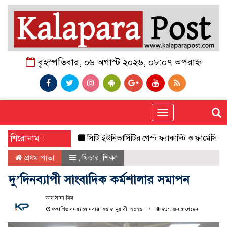
বৃহস্পতিবার, ০৬ অগাস্ট ২০২৬, ০৮:০৭ অপরাহ্ন
Toggle
navigation
শিরোনাম :
সিটি ইউনিভার্সিটির গেস্ট ফ্যাকাল্টি ও ফার্মেসি বিভা
প্রথম পাতা
,
ফিচার
,
শিক্ষা
দু’দিনব্যাপী সাংবাদিক কর্মশালার সমাপন
আফসানা মিম
প্রকাশিত সময়ঃ সোমবার, ২৬ জানুয়ারী, ২০২৬
৫১৭ জন দেখেছেন