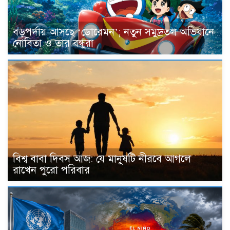
বড়পর্দায় আসছে ‘ডোরেমন’; নতুন সমুদ্রতল অভিযানে
নোবিতা ও তার বন্ধুরা
বিশ্ব বাবা দিবস আজ: যে মানুষটি নীরবে আগলে
রাখেন পুরো পরিবার