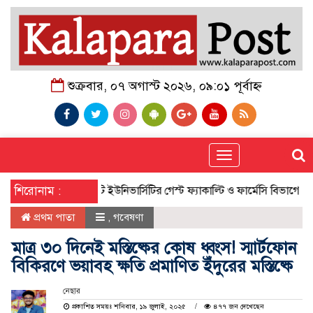
শুক্রবার, ০৭ অগাস্ট ২০২৬, ০৯:০১ পূর্বাহ্ন
Toggle
navigation
শিরোনাম :
সিটি ইউনিভার্সিটির গেস্ট ফ্যাকাল্টি ও ফার্মেসি বিভাগের অ্যা
প্রথম পাতা
,
গবেষণা
মাত্র ৩০ দিনেই মস্তিষ্কের কোষ ধ্বংস! স্মার্টফোন
বিকিরণে ভয়াবহ ক্ষতি প্রমাণিত ইঁদুরের মস্তিষ্কে
নেছার
প্রকাশিত সময়ঃ শনিবার, ১৯ জুলাই, ২০২৫
৪৭৭ জন দেখেছেন