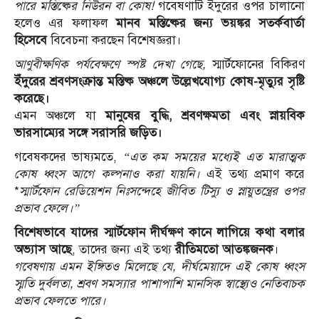
পারে মস্তিষ্কের নিউরন বা কোষ!
গবেষণাটি ইঁদুরের ওপর চালানো
হলেও এর ফলাফল
মানব মস্তিষ্কের জন্য ভয়ঙ্কর সতর্কবার্তা
হিসেবে
বিবেচনা করছেন বিশেষজ্ঞরা।
আণুবীক্ষণিক পর্যবেক্ষণে স্পষ্ট দেখা গেছে,
স্মার্টফোনের বিকিরণ
ইঁদুরের শ্রবণসংক্রান্ত মস্তিষ্ক অঞ্চলে উল্লেখযোগ্য কোষ-মৃত্যুর সৃষ্টি
করেছে।
এমন অঞ্চলে যা
মানুষের বুদ্ধি, শ্রবণক্ষমতা এবং স্নায়বিক
ভারসাম্যের সঙ্গে সরাসরি জড়িত।
গবেষকদের ভাষ্যমতে,
“এত কম সময়ের মধ্যেই এত মারাত্মক
কোষ ধ্বংস আগে কল্পনাও করা যায়নি।
এই তথ্য প্রমাণ করে
*
স্মার্টফোন রেডিয়েশন নিঃসন্দেহে জীবিত টিস্যু ও স্নায়ুতন্ত্রের ওপর
প্রভাব ফেলে।”
বিশেষভাবে যাদের স্মার্টফোন দীর্ঘক্ষণ কানে লাগিয়ে কথা বলার
অভ্যাস আছে
, তাদের জন্য এই তথ্য
রীতিমতো আতঙ্কজনক
।
গবেষণায় এমন ইঙ্গিতও মিলেছে যে, দীর্ঘমেয়াদে এই কোষ ধ্বংস
স্মৃতি দুর্বলতা, শ্রবণ সমস্যার পাশাপাশি মানসিক স্বাস্থ্যেও নেতিবাচক
প্রভাব ফেলতে পারে।