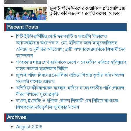
জুলাই শহিদ দিবসের দেয়ালিকা প্রতিযোগিতায়
তৃতীয় কবি নজরুল সরকারি কলেজ রোভার
Recent Posts
অতিরিক্ত কীটনাশকের ব্যবহার: হারিয়ে যাচ্ছে
সিটি ইউনিভার্সিটির গেস্ট ফ্যাকাল্টি ও ফার্মেসি বিভাগের
জাতীয় পাখি দোয়েল, নীরব বিপদের মুখে
অ্যাডভাইজার অধ্যাপক ড. মো. ইলিয়াস আল মামুনেরবিরুদ্ধে
প্রকৃতি
অনিয়ম ও দুর্নীতির অভিযোগ; স্থায়ী অপসারণেরদাবিতে শিক্ষার্থীদের
আন্দোলন
গণহত্যার দায়ে শেখ হাসিনাকে দেশে এনে ফাঁসির দাবিতে হাবিবুল্লাহ
বাংলা, ইংরেজি ও গণিতে কোনো শিক্ষার্থী যেন
পিছিয়ে না থাকে: শিক্ষকদের দায়িত্বশীল
বাহার কলেজ ছাত্রদলের মিছিল
ভূমিকার নির্দেশ
জুলাই শহিদ দিবসের দেয়ালিকা প্রতিযোগিতায় তৃতীয় কবি নজরুল
সরকারি কলেজ রোভার
অতিরিক্ত কীটনাশকের ব্যবহার: হারিয়ে যাচ্ছে জাতীয় পাখি দোয়েল,
যে তিন শর্তে লাইসেন্স ফিরে পেল আদ্-দ্বীন
হাসপাতাল,৪৫ দিন পরে চিকিৎসা সেবা শুরু
নীরব বিপদের মুখে প্রকৃতি
মঙ্গলবার হতে
বাংলা, ইংরেজি ও গণিতে কোনো শিক্ষার্থী যেন পিছিয়ে না থাকে:
শিক্ষকদের দায়িত্বশীল ভূমিকার নির্দেশ
বাংলাদেশের বাজারের ৩৪ টুথপেস্টের
Archives
২৬টিতে মাইক্রোপ্লাস্টিক, উদ্বেগ বাড়াচ্ছে
গবেষণা
August 2026