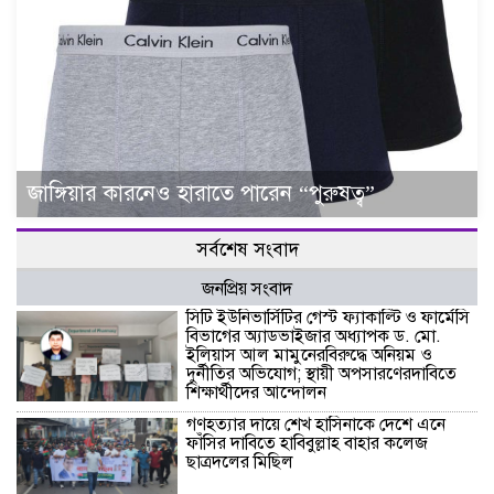
জাঙ্গিয়ার কারনেও হারাতে পারেন “পুরুষত্ব”
সর্বশেষ সংবাদ
জনপ্রিয় সংবাদ
সিটি ইউনিভার্সিটির গেস্ট ফ্যাকাল্টি ও ফার্মেসি
বিভাগের অ্যাডভাইজার অধ্যাপক ড. মো.
ইলিয়াস আল মামুনেরবিরুদ্ধে অনিয়ম ও
দুর্নীতির অভিযোগ; স্থায়ী অপসারণেরদাবিতে
শিক্ষার্থীদের আন্দোলন
গণহত্যার দায়ে শেখ হাসিনাকে দেশে এনে
ফাঁসির দাবিতে হাবিবুল্লাহ বাহার কলেজ
ছাত্রদলের মিছিল