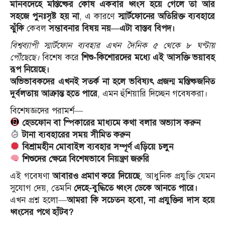
মানবদেহে মস্তিষ্কের কোষ একবার ধ্বংস হয়ে গেলে তা আর
সহজে পুনঃসৃষ্ট হয় না
, এ কারণে
স্মার্টফোনের অতিরিক্ত ব্যবহারে
ঝুঁকি
কেবল
সম্ভাবনার বিষয় নয়—এটা বাস্তব বিপদ।
বিশ্বব্যাপী স্মার্টফোন ব্যবহার এখন দৈনিক ৫ থেকে ৮ ঘণ্টায়
পৌঁছেছে।
বিশেষ করে
শিশু-কিশোরদের মধ্যে এই আসক্তি ভয়াবহ
রূপ নিয়েছে।
অভিভাবকদের এখনই সতর্ক না হলে ভবিষ্যৎ প্রজন্ম মস্তিষ্কজনিত
দুর্বলতায় আক্রান্ত হতে পারে
, এমন হুঁশিয়ারি দিচ্ছেন গবেষকরা।
বিশেষজ্ঞদের পরামর্শ—
হেডফোন বা স্পিকারের মাধ্যমে কথা বলার অভ্যাস করুন
টানা ব্যবহারের সময় সীমিত করুন
বিশ্রামহীন মোবাইল ব্যবহার সম্পূর্ণ এড়িয়ে চলুন
শিশুদের ক্ষেত্রে বিশেষভাবে নিয়ন্ত্রণ জরুরি
এই গবেষণা
আবারও প্রমাণ করে দিয়েছে
, আধুনিক প্রযুক্তি যেমন
সুযোগ দেয়, তেমনি
দেহে-বুদ্ধিতে ধ্বংস ডেকে আনতে পারে।
এখন প্রশ্ন হলো—
আমরা কি সচেতন হবো, না প্রযুক্তির দাস হয়ে
ধ্বংসের পথে হাঁটব?