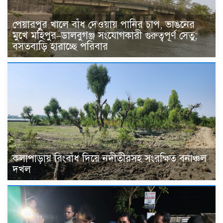
পেয়ারপুর খালে বাঁধ দেওয়ায় পানির চাপ, ভাঙনের
মুখে মহিপুর–ডালবুগঞ্জ সংযোগকারী গুরুত্বপূর্ণ সেতু;
বসতবাড়ি হারাচ্ছে পরিবার
কলাপাড়ায় রিংবাঁধ দিয়ে নদীতীরসহ সংরক্ষিত বনাঞ্চল
দখল