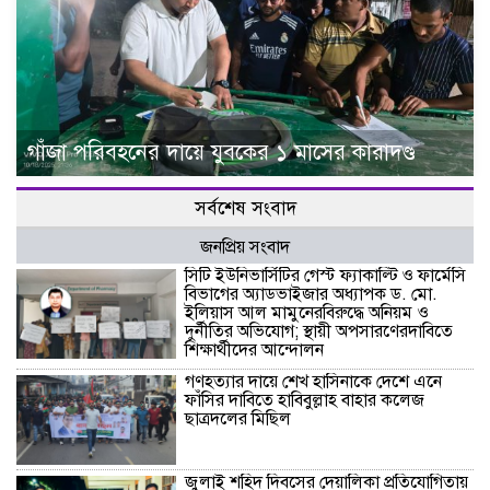
গাঁজা পরিবহনের দায়ে যুবকের ১ মাসের কারাদণ্ড
সর্বশেষ সংবাদ
জনপ্রিয় সংবাদ
সিটি ইউনিভার্সিটির গেস্ট ফ্যাকাল্টি ও ফার্মেসি
বিভাগের অ্যাডভাইজার অধ্যাপক ড. মো.
ইলিয়াস আল মামুনেরবিরুদ্ধে অনিয়ম ও
দুর্নীতির অভিযোগ; স্থায়ী অপসারণেরদাবিতে
শিক্ষার্থীদের আন্দোলন
গণহত্যার দায়ে শেখ হাসিনাকে দেশে এনে
ফাঁসির দাবিতে হাবিবুল্লাহ বাহার কলেজ
ছাত্রদলের মিছিল
জুলাই শহিদ দিবসের দেয়ালিকা প্রতিযোগিতায়