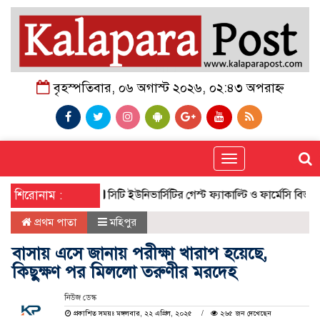
বৃহস্পতিবার, ০৬ অগাস্ট ২০২৬, ০২:৪৩ অপরাহ্ন
Toggle
navigation
শিরোনাম :
সিটি ইউনিভার্সিটির গেস্ট ফ্যাকাল্টি ও ফার্মেসি বিভাগের
প্রথম পাতা
মহিপুর
বাসায় এসে জানায় পরীক্ষা খারাপ হয়েছে,
কিছুক্ষণ পর মিললো তরুণীর মরদেহ
নিউজ ডেস্ক
প্রকাশিত সময়ঃ মঙ্গলবার, ২২ এপ্রিল, ২০২৫
২৬৫ জন দেখেছেন