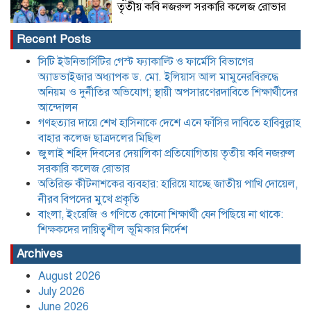
তৃতীয় কবি নজরুল সরকারি কলেজ রোভার
Recent Posts
অতিরিক্ত কীটনাশকের ব্যবহার: হারিয়ে যাচ্ছে
সিটি ইউনিভার্সিটির গেস্ট ফ্যাকাল্টি ও ফার্মেসি বিভাগের
জাতীয় পাখি দোয়েল, নীরব বিপদের মুখে
অ্যাডভাইজার অধ্যাপক ড. মো. ইলিয়াস আল মামুনেরবিরুদ্ধে
প্রকৃতি
অনিয়ম ও দুর্নীতির অভিযোগ; স্থায়ী অপসারণেরদাবিতে শিক্ষার্থীদের
আন্দোলন
গণহত্যার দায়ে শেখ হাসিনাকে দেশে এনে ফাঁসির দাবিতে হাবিবুল্লাহ
বাংলা, ইংরেজি ও গণিতে কোনো শিক্ষার্থী যেন
পিছিয়ে না থাকে: শিক্ষকদের দায়িত্বশীল
বাহার কলেজ ছাত্রদলের মিছিল
ভূমিকার নির্দেশ
জুলাই শহিদ দিবসের দেয়ালিকা প্রতিযোগিতায় তৃতীয় কবি নজরুল
সরকারি কলেজ রোভার
অতিরিক্ত কীটনাশকের ব্যবহার: হারিয়ে যাচ্ছে জাতীয় পাখি দোয়েল,
যে তিন শর্তে লাইসেন্স ফিরে পেল আদ্-দ্বীন
হাসপাতাল,৪৫ দিন পরে চিকিৎসা সেবা শুরু
নীরব বিপদের মুখে প্রকৃতি
মঙ্গলবার হতে
বাংলা, ইংরেজি ও গণিতে কোনো শিক্ষার্থী যেন পিছিয়ে না থাকে:
শিক্ষকদের দায়িত্বশীল ভূমিকার নির্দেশ
বাংলাদেশের বাজারের ৩৪ টুথপেস্টের
Archives
২৬টিতে মাইক্রোপ্লাস্টিক, উদ্বেগ বাড়াচ্ছে
গবেষণা
August 2026
July 2026
June 2026