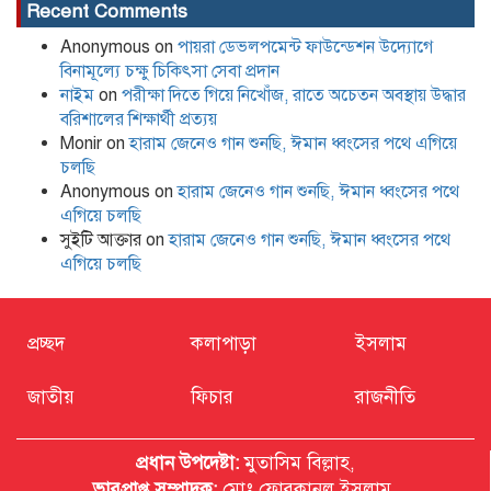
Recent Comments
Anonymous
on
পায়রা ডেভলপমেন্ট ফাউন্ডেশন উদ্যোগে
বিনামূল্যে চক্ষু চিকিৎসা সেবা প্রদান
নাইম
on
পরীক্ষা দিতে গিয়ে নিখোঁজ, রাতে অচেতন অবস্থায় উদ্ধার
বরিশালের শিক্ষার্থী প্রত্যয়
Monir
on
হারাম জেনেও গান শুনছি, ঈমান ধ্বংসের পথে এগিয়ে
চলছি
Anonymous
on
হারাম জেনেও গান শুনছি, ঈমান ধ্বংসের পথে
এগিয়ে চলছি
সুইটি আক্তার
on
হারাম জেনেও গান শুনছি, ঈমান ধ্বংসের পথে
এগিয়ে চলছি
প্রচ্ছদ
কলাপাড়া
ইসলাম
জাতীয়
ফিচার
রাজনীতি
প্রধান উপদেষ্টা:
মুতাসিম বিল্লাহ,
ভারপ্রাপ্ত সম্পাদক:
মোঃ ফোরকানুল ইসলাম,