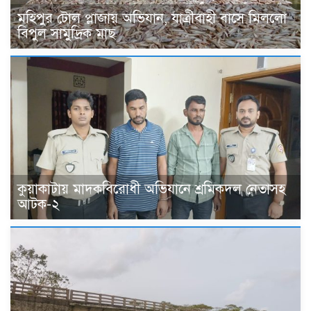
মহিপুর টোল প্লাজায় অভিযান, যাত্রীবাহী বাসে মিললো
বিপুল সামুদ্রিক মাছ
কুয়াকাটায় মাদকবিরোধী অভিযানে শ্রমিকদল নেতাসহ
আটক-২