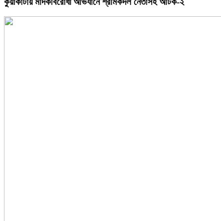
কুয়াকাটায় মাদকবিরোধী অভিযানে শ্রমিকদল নেতাসহ আটক-২