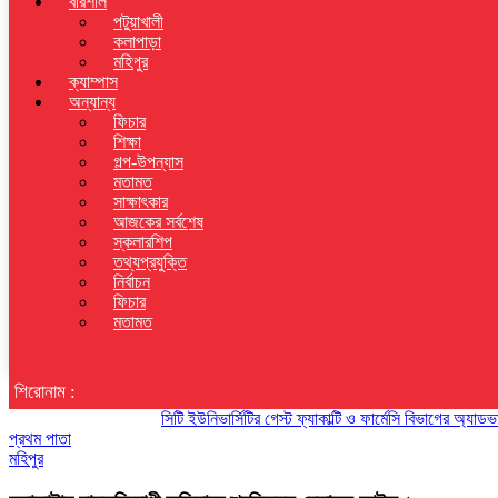
বরিশাল
পটুয়াখালী
কলাপাড়া
মহিপুর
ক্যাম্পাস
অন্যান্য
ফিচার
শিক্ষা
গল্প-উপন্যাস
মতামত
সাক্ষাৎকার
আজকের সর্বশেষ
স্কলারশিপ
তথ্যপ্রযুক্তি
নির্বাচন
ফিচার
মতামত
শিরোনাম :
সিটি ইউনিভার্সিটির গেস্ট ফ্যাকাল্টি ও ফার্মেসি বিভাগের অ্যাডভাইজা
প্রথম পাতা
মহিপুর