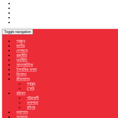
Toggle navigation
প্রচ্ছদ
জাতীয়
দেশজুড়ে
রাজনীতি
অর্থনীতি
আন্তর্জাতিক
ইসলামিক কলাম
বিনোদন
জীবনযাপন
স্বাস্থ্য
চাকরি
বরিশাল
পটুয়াখালী
কলাপাড়া
মহিপুর
ক্যাম্পাস
অন্যান্য