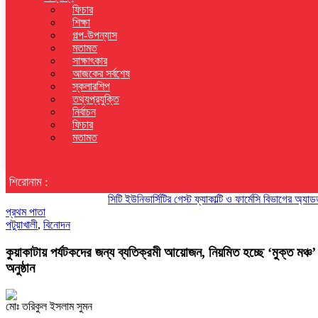
ফিচার
শিক্ষা
গল্প-উপন্যাস
মতামত
সাক্ষাৎকার
আজকের সর্বশেষ
স্কলারশিপ
তথ্যপ্রযুক্তি
নির্বাচন
ফিচার
মতামত
শিরোনাম :
সিটি ইউনিভার্সিটির গেস্ট ফ্যাকাল্টি ও ফার্মেসি বিভাগের অ্যাডভাইজ
প্রথম পাতা
পটুয়াখালী
,
বিনোদন
কুয়াকাটায় পর্যটকদের জন্য ব্যতিক্রমী আয়োজন, নিয়মিত হচ্ছে ‘মুক্ত মঞ্চ’
অনুষ্ঠান
মোঃ তরিকুল ইসলাম সুমন