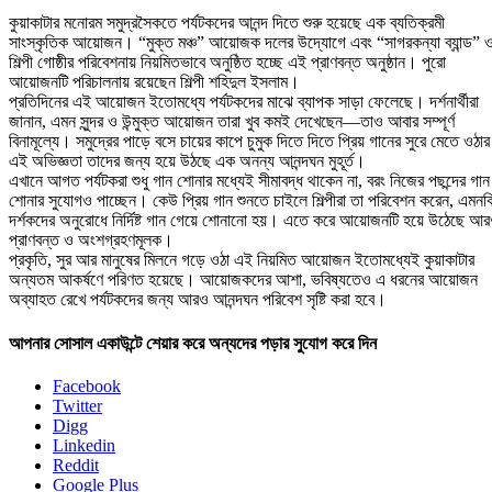
কুয়াকাটার মনোরম সমুদ্রসৈকতে পর্যটকদের আনন্দ দিতে শুরু হয়েছে এক ব্যতিক্রমী
সাংস্কৃতিক আয়োজন। “মুক্ত মঞ্চ” আয়োজক দলের উদ্যোগে এবং “সাগরকন্যা ব্যান্ড” 
শিল্পী গোষ্ঠীর পরিবেশনায় নিয়মিতভাবে অনুষ্ঠিত হচ্ছে এই প্রাণবন্ত অনুষ্ঠান। পুরো
আয়োজনটি পরিচালনায় রয়েছেন শিল্পী শহিদুল ইসলাম।
প্রতিদিনের এই আয়োজন ইতোমধ্যে পর্যটকদের মাঝে ব্যাপক সাড়া ফেলেছে। দর্শনার্থীরা
জানান, এমন সুন্দর ও উন্মুক্ত আয়োজন তারা খুব কমই দেখেছেন—তাও আবার সম্পূর্ণ
বিনামূল্যে। সমুদ্রের পাড়ে বসে চায়ের কাপে চুমুক দিতে দিতে প্রিয় গানের সুরে মেতে ওঠার
এই অভিজ্ঞতা তাদের জন্য হয়ে উঠছে এক অনন্য আনন্দঘন মুহূর্ত।
এখানে আগত পর্যটকরা শুধু গান শোনার মধ্যেই সীমাবদ্ধ থাকেন না, বরং নিজের পছন্দের গান
শোনার সুযোগও পাচ্ছেন। কেউ প্রিয় গান শুনতে চাইলে শিল্পীরা তা পরিবেশন করেন, এমনক
দর্শকদের অনুরোধে নির্দিষ্ট গান গেয়ে শোনানো হয়। এতে করে আয়োজনটি হয়ে উঠেছে আ
প্রাণবন্ত ও অংশগ্রহণমূলক।
প্রকৃতি, সুর আর মানুষের মিলনে গড়ে ওঠা এই নিয়মিত আয়োজন ইতোমধ্যেই কুয়াকাটার
অন্যতম আকর্ষণে পরিণত হয়েছে। আয়োজকদের আশা, ভবিষ্যতেও এ ধরনের আয়োজন
অব্যাহত রেখে পর্যটকদের জন্য আরও আনন্দঘন পরিবেশ সৃষ্টি করা হবে।
আপনার সোসাল একাউন্টে শেয়ার করে অন্যদের পড়ার সুযোগ করে দিন
Facebook
Twitter
Digg
Linkedin
Reddit
Google Plus